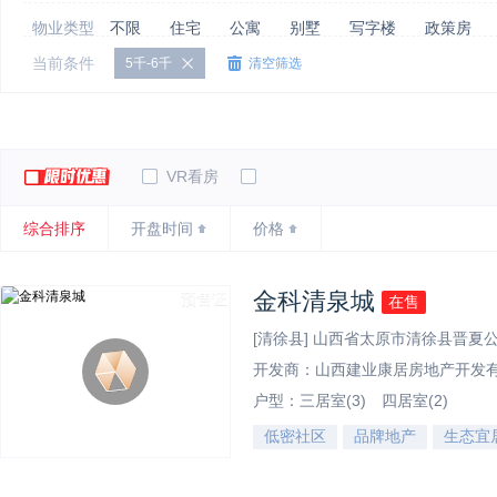
物业类型
不限
住宅
公寓
别墅
写字楼
政策房
当前条件
5千-6千
清空筛选
销售状态
不限
在售
尾盘
待售
特色
不限
品牌地产
水景住宅
低密社区
热门推
VR看房
综合排序
开盘时间
价格
金科清泉城
预售证
在售
[清徐县] 山西省太原市清徐县晋夏
开发商：山西建业康居房地产开发
户型：
三居室(3)
四居室(2)
低密社区
品牌地产
生态宜
效果图