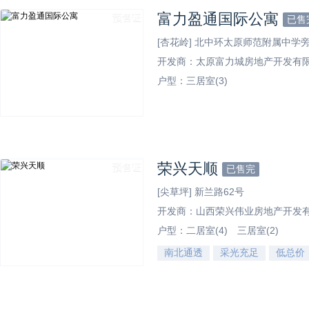
富力盈通国际公寓
预售证
已售
[杏花岭] 北中环太原师范附属中学
开发商：太原富力城房地产开发有
户型：
三居室(3)
效果图
荣兴天顺
预售证
已售完
[尖草坪] 新兰路62号
开发商：山西荣兴伟业房地产开发
户型：
二居室(4)
三居室(2)
南北通透
采光充足
低总价
效果图