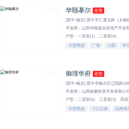
华颐摹尔
预售证
在售
[晋中-榆次] 晋中市汇通北路（太榆路
开发商：山西华颐嘉业房地产开发
户型：
一居室(1)
二居室(4)
大型商超
广场
公园
车
效果图
御璟华府
预售证
在售
[晋中-榆次] 晋中市榆次区辽阳路16
开发商：山西振鹏投资开发有限公
户型：
二居室(5)
三居室(3)
四居室
大型商超
三口之家
品牌地
效果图