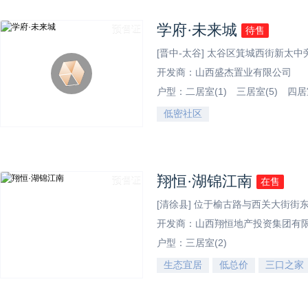
学府·未来城
预售证
待售
[晋中-太谷] 太谷区箕城西街新太中
开发商：山西盛杰置业有限公司
户型：
二居室(1)
三居室(5)
四居室
低密社区
效果图
翔恒·湖锦江南
预售证
在售
[清徐县] 位于榆古路与西关大街街东
开发商：山西翔恒地产投资集团有
户型：
三居室(2)
生态宜居
低总价
三口之家
效果图