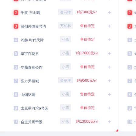
+
杏花岭
约7300元/㎡
2
千渡·东山晴
2
+
万柏林
售价待定
3
融创外滩壹号湾
3
+
小店
售价待定
4
鸿赫·时代天际
4
+
小店
约17000元/㎡
5
华宇百花谷
5
+
小店
售价待定
6
华鼎泰富公馆
6
+
尖草坪
约9500元/㎡
7
富力天禧城
7
+
小店
售价待定
8
山钢铭著
8
+
小店
售价待定
9
太原星河湾6号园
9
+
小店
约13000元/㎡
10
合生并州帝景
10