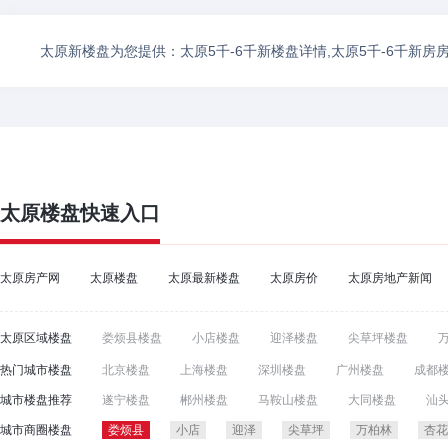
太原新楼盘为您提供：太原5千-6千新楼盘详情,太原5千-6千新
太原楼盘
快速入口
太原房产网
太原楼盘
太原最新楼盘
太原房价
太原房地产新闻
太原区域楼盘
娄烦县楼盘
小店楼盘
迎泽楼盘
尖草坪楼盘
热门城市楼盘
北京楼盘
上海楼盘
深圳楼盘
广州楼盘
成都
郑州楼盘
东莞楼盘
青岛楼盘
沈阳楼盘
宁波
城市楼盘推荐
遂宁楼盘
郴州楼盘
马鞍山楼盘
大同楼盘
汕
济南楼盘
温州楼盘
广西楼盘
长春楼盘
泉州
常州楼盘
曲靖楼盘
邯郸楼盘
芜湖楼盘
娄底
城市商圈楼盘
娄烦县
小店
迎泽
尖草坪
万柏林
杏花