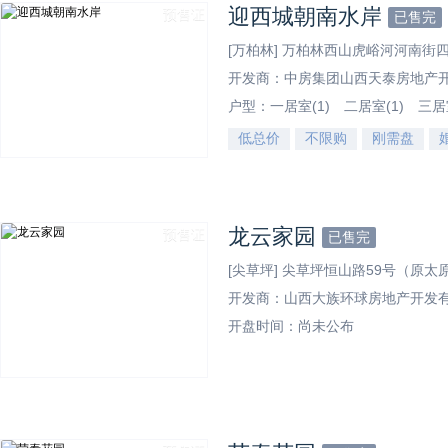
迎西城朝南水岸
预售证
已售完
[万柏林] 万柏林西山虎峪河河南街
开发商：中房集团山西天泰房地产
户型：
一居室(1)
二居室(1)
三居
低总价
不限购
刚需盘
效果图
龙云家园
预售证
已售完
[尖草坪] 尖草坪恒山路59号（原
开发商：山西大族环球房地产开发
开盘时间：尚未公布
效果图