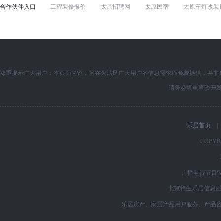
襄阳楼盘
丹东楼盘
绵阳楼盘
洛阳楼盘
秦皇
合作伙伴入口
工程装修报价
太原招聘网
太原民宿
太原车灯改装
太原企业名录
太原房价
太原酒店式公寓
太原房价
太原企业名录
太原二手房
太原租房
太原小区
中商花园租房
郑重提示广大用户：本页面内容，旨在为满足广大用户的信息需求而免费提供，并非
请务必慎重查验开
乐居首页
|
COPYRI
广播电视节目制
北京怡生乐居信息服务
乐居房产、家居产品用户服务、产品咨询购买