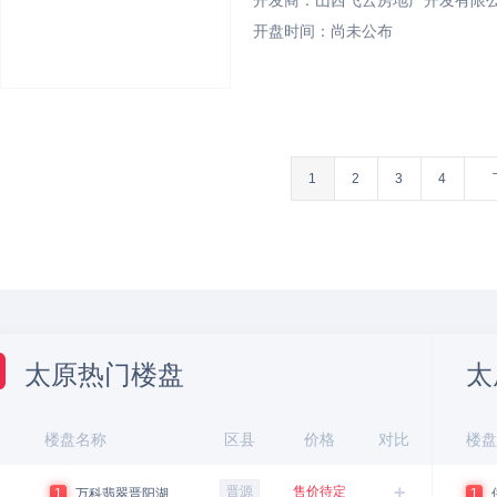
开发商：山西飞云房地产开发有限
开盘时间：尚未公布
效果图
1
2
3
4
太原热门楼盘
太
楼盘名称
区县
价格
对比
楼盘
+
晋源
售价待定
1
万科翡翠晋阳湖
1