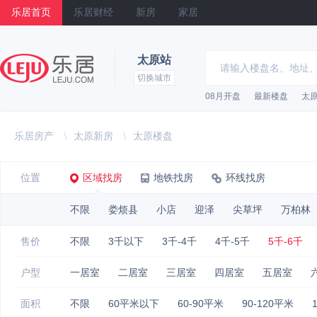
乐居首页
乐居财经
新房
家居
太原站
切换城市
08月开盘
最新楼盘
太
乐居
乐居房产
\
太原新房
\
太原楼盘
位置
区域找房
地铁找房
环线找房
不限
娄烦县
小店
迎泽
尖草坪
万柏林
售价
不限
3千以下
3千-4千
4千-5千
5千-6千
户型
一居室
二居室
三居室
四居室
五居室
面积
不限
60平米以下
60-90平米
90-120平米