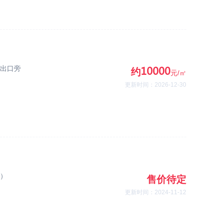
C出口旁
约
57777
元/㎡
更新时间：2026-12-30
旁）
售价待定
更新时间：2024-11-12