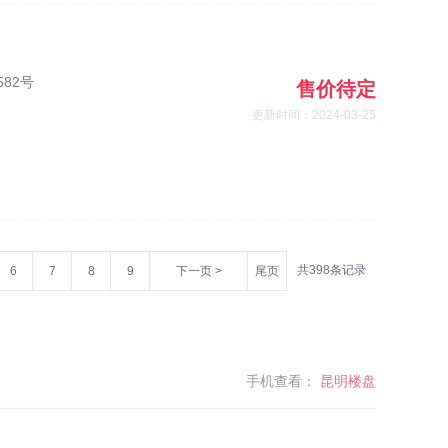
82号
售价待定
更新时间：2024-03-25
共398条记录
6
7
8
9
下一页 >
尾页
手机查看：
昆明楼盘