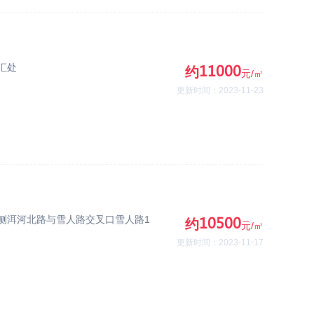
汇处
约
55777
元/㎡
更新时间：2023-11-23
侧洱河北路与雪人路交叉口雪人路1
约
57277
元/㎡
更新时间：2023-11-17