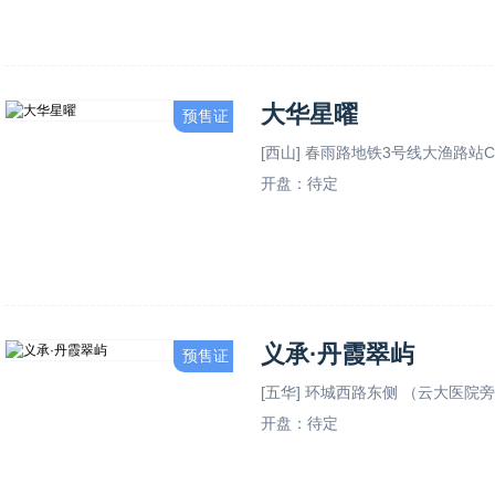
大华星曜
预售证
[西山]
春雨路地铁3号线大渔路站
开盘：待定
义承·丹霞翠屿
预售证
[五华]
环城西路东侧 （云大医院
开盘：待定