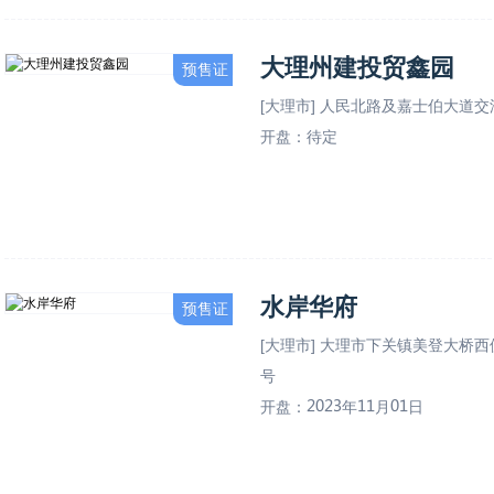
大理州建投贸鑫园
预售证
[大理市]
人民北路及嘉士伯大道交
开盘：待定
水岸华府
预售证
[大理市]
大理市下关镇美登大桥西
号
开盘：1716年55月75日