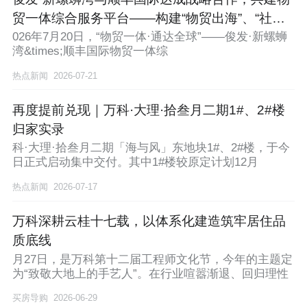
贸一体综合服务平台——构建“物贸出海”、“社区
直达”服务
026年7月20日，“物贸一体·通达全球”——俊发·新螺蛳
湾&times;顺丰国际物贸一体综
热点新闻
2026-07-21
再度提前兑现｜万科·大理·拾叁月二期1#、2#楼
归家实录
科·大理·拾叁月二期「海与风」东地块1#、2#楼，于今
日正式启动集中交付。其中1#楼较原定计划12月
热点新闻
2026-07-17
万科深耕云桂十七载，以体系化建造筑牢居住品
质底线
月27日，是万科第十二届工程师文化节，今年的主题定
为“致敬大地上的手艺人”。在行业喧嚣渐退、回归理性
买房导购
2026-06-29