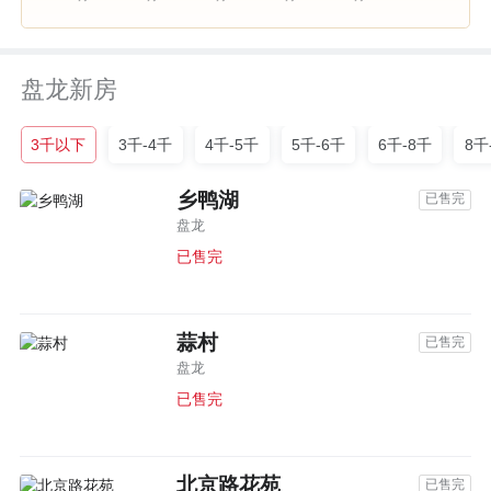
盘龙新房
3千以下
3千-4千
4千-5千
5千-6千
6千-8千
8千
乡鸭湖
已售完
盘龙
已售完
蒜村
已售完
盘龙
已售完
北京路花苑
已售完