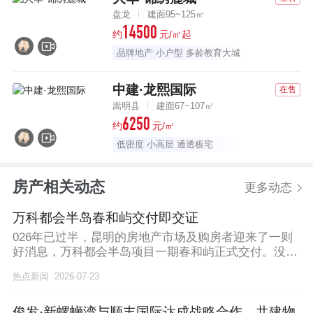
盘龙
建面95~125㎡
14500
约
元/㎡起
品牌地产 小户型 多龄教育大城
中建·龙熙国际
在售
嵩明县
建面67~107㎡
6250
约
元/㎡
低密度 小高层 通透板宅
房产相关动态
更多动态
万科都会半岛春和屿交付即交证
026年已过半，昆明的房地产市场及购房者迎来了一则
好消息，万科都会半岛项目一期春和屿正式交付。没有
延
热点新闻
2026-07-23
俊发·新螺蛳湾与顺丰国际达成战略合作，共建物