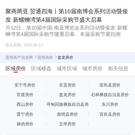
聚商两亚 贸通四海丨第10届南博会系列活动暨俊
发·新螺蛳湾第4届国际采购节盛大启幕
月12日，第10届中国-南亚博览会系列活动暨俊发·新螺
蛳湾第4届国际采购节隆重启幕。本届采购节紧扣南
热点新闻
2026-06-13
昆明房产信息网
昆明房价
盘龙房价
区域房价
区域楼盘
城市区域
城市房价
相关信息
安宁市房价
呈贡房价
富民县房价
官渡房价
盘龙房价
石林彝族自治县房价
西山房价
寻甸回族彝族自治县房
东川房价
价
晋宁房价
嵩明县房价
宜良县房价
禄劝房价
五华房价