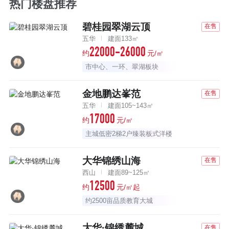
热门楼盘推荐
碧桂园翠湖云顶
在售
五华
建面133㎡
22000-26000
约
元/㎡
市中心、一环、翠湖板块
金地鹏达峯范
在售
五华
建面105~143㎡
17000
约
元/㎡
主城低密2梯2户臻装板式洋楼
大华锦绣山海
在售
西山
建面89~125㎡
12500
约
元/㎡起
约2500亩品质教育大城
大华·锦绣麓城
在售