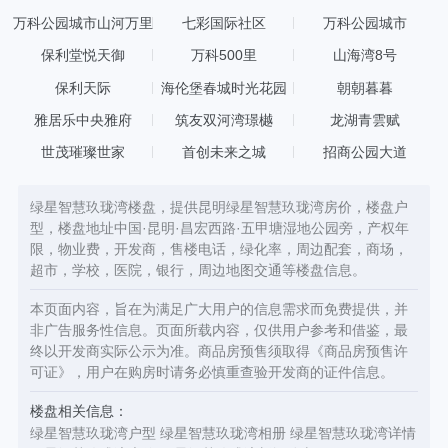
大道、官南大道)，可快速到达昆明长水机场、呈贡高铁经济圈。地
铁2、5号线(在建)、地铁8号线(规划中)，以及新建成的大型公交枢
万科公园城市山河万里
七彩国际社区
万科公园城市
纽站等让出行更加便捷。 恒大玖珑湾总建筑面积约116万㎡，产品
保利堂悦天御
万科500里
山海湾8号
类型包括高层、低密洋房，为全装修交付。项目规划有3600㎡双语
幼儿园、2600㎡铂金会所、60000㎡欧式湖景园林、10000㎡恒大
保利天际
海伦堡春城时光花园
朝朝暮暮
影城及风情商业街等丰富综合配套。 恒大集团是集地产、金融、健
雅居乐中央雅府
筑友双河湾璟樾
龙湖青雲赋
康、旅游及体育为一体的世界500强企业集团，总资产达万亿，年
销售规模超4000亿，在全国180多个城市拥有地产项目500多个，
世茂璀璨世家
首创未来之城
招商公园大道
已跻身世界500强。
绿星智慧玖珑湾楼盘，提供昆明绿星智慧玖珑湾房价，楼盘户
型，楼盘地址中国·昆明·昌宏西路·五甲塘湿地公园旁，产权年
限，物业费，开发商，售楼电话，绿化率，周边配套，商场，
超市，学校，医院，银行，周边地图交通等楼盘信息。
本页面内容，旨在为满足广大用户的信息需求而免费提供，并
非广告服务性信息。页面所载内容，仅供用户参考和借鉴，最
终以开发商实际公示为准。商品房预售须取得《商品房预售许
可证》，用户在购房时请务必慎重查验开发商的证件信息。
楼盘相关信息：
绿星智慧玖珑湾户型
绿星智慧玖珑湾相册
绿星智慧玖珑湾详情