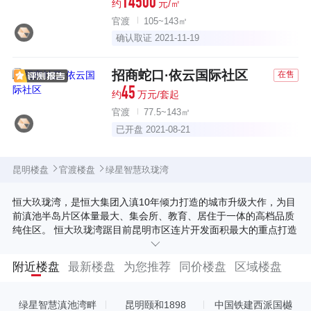
14500
约
元/㎡
官渡
105~143㎡
确认取证 2021-11-19
招商蛇口·依云国际社区
在售
45
约
万元/套起
官渡
77.5~143㎡
已开盘 2021-08-21
昆明楼盘
官渡楼盘
绿星智慧玖珑湾
恒大玖珑湾，是恒大集团入滇10年倾力打造的城市升级大作，为目
前滇池半岛片区体量最大、集会所、教育、居住于一体的高档品质
纯住区。 恒大玖珑湾踞目前昆明市区连片开发面积最大的重点打造
区域——滇池“三个半岛”板块，是连接昆明主城区与呈贡新城的重
要纽带。项目毗邻滇池国际会展中心、五甲塘湿地公园，遥望西
附近楼盘
最新楼盘
为您推荐
同价楼盘
区域楼盘
山，俯瞰滇池，得西亮塘、宝丰、海东四大湿地环抱。 项目位于昆
明市官渡区昌宏路五甲塘湿地公园旁，坐拥“三横四纵” 交通路网(三
横：环湖东路、南绕城高速、广福路；四纵昌宏路、珥季路、飞虎
绿星智慧滇池湾畔
昆明颐和1898
中国铁建西派国樾