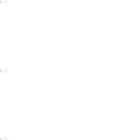
米
米
米