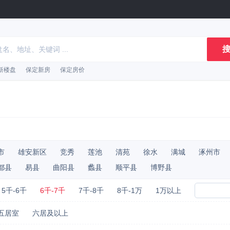
搜
新楼盘
保定新房
保定房价
市
雄安新区
竞秀
莲池
清苑
徐水
满城
涿州市
都县
易县
曲阳县
蠡县
顺平县
博野县
5千-6千
6千-7千
7千-8千
8千-1万
1万以上
五居室
六居及以上