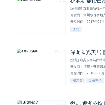
桃源新都孔雀
预售证
[涿州市] 农业高新技
开发商：涿州致远房地
开盘时间：2017年09月
医院
效果图
泽龙阳光美居
预售证
[清苑] 迎宾东路与团
开发商：清苑县安泰房
开盘时间：2018年08月
刚需盘
采光充足
效果图
悦都 观湖公馆
预售证