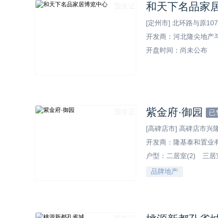
和天下名品家
预售证
[定州市] 北环路与原1
开发商：河北隆尖地产
开盘时间：尚未公布
效果图
紫金府·御园
预售证
已
[高碑店市] 高碑店市
开发商：隆基泰和置业
户型：
二居室(2)
三居室
品牌地产
效果图