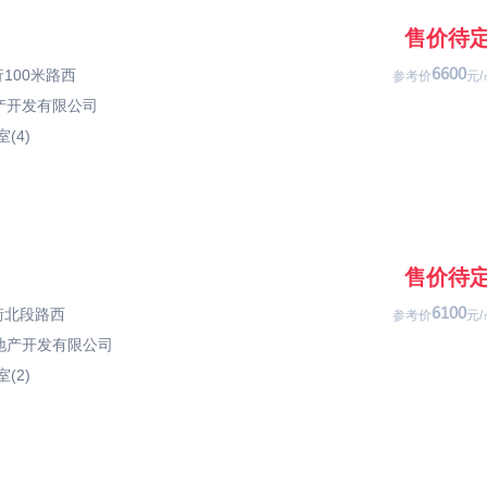
售价待
行100米路西
9977
参考价
元/
产开发有限公司
(4)
售价待
街北段路西
9577
参考价
元/
地产开发有限公司
(2)