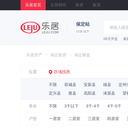
乐居首页
乐居财经
新房
家居
保定站
切换城市
08月开盘
最
乐居
乐居房产
\
保定新房
\
保定楼盘
位置
区域找房
不限
容城县
安新县
雄县
定州
定兴县
唐县
高阳县
涞源县
望
售价
不限
3千以下
3千-4千
4千-5千
户型
一居室
二居室
三居室
四居室