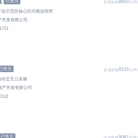
城
已售完
0427
区域价格
元/平
术产业示范区核心区内规划馆旁
产开发有限公司
17日
已售完
0556
区域价格
元/平
结南街交叉口东侧
地产开发有限公司
01日
已售完
4783
区域价格
元/平