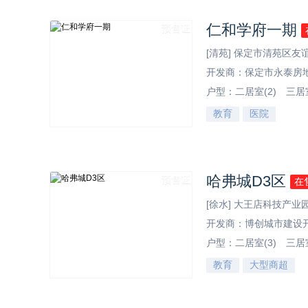
仁和学府一期
预售证
[清苑] 保定市清苑区
开发商：保定市永泰房
户型：
二居室(2)
三居室
教育
医院
效果图
哈弗城D3区
预售证
在
[徐水] 大王店科技产业
开发商：博创城市建设
户型：
二居室(3)
三居室
教育
大型商超
效果图