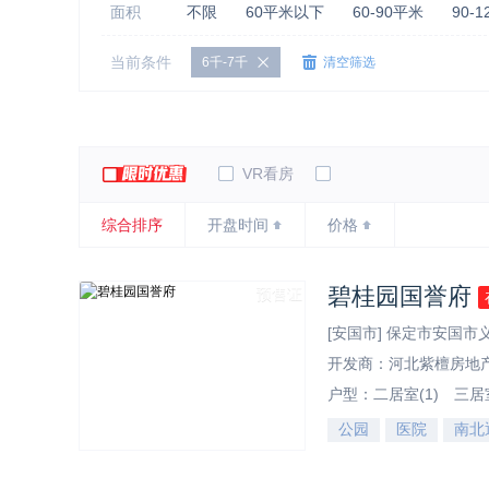
面积
不限
60平米以下
60-90平米
90-
物业类型
不限
住宅
公寓
别墅
写字楼
当前条件
6千-7千
清空筛选
销售状态
不限
在售
尾盘
待售
特色
不限
品牌地产
水景住宅
低密社区
VR看房
综合排序
开盘时间
价格
碧桂园国誉府
预售证
[安国市] 保定市安国
开发商：河北紫檀房地
户型：
二居室(1)
三居室
公园
医院
南北
效果图