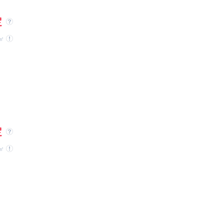
定
㎡
定
㎡