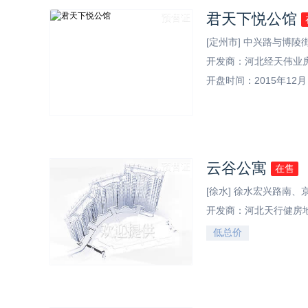
君天下悦公馆
预售证
[定州市] 中兴路与博
开发商：河北经天伟业
开盘时间：2015年12月
效果图
云谷公寓
预售证
在售
[徐水] 徐水宏兴路南
开发商：河北天行健房
低总价