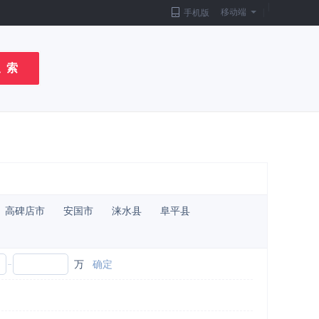
|
移动端
|
手机版
 索
高碑店市
安国市
涞水县
阜平县
万
确定