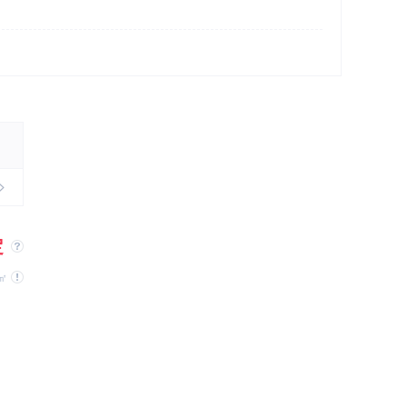
电梯
定
㎡