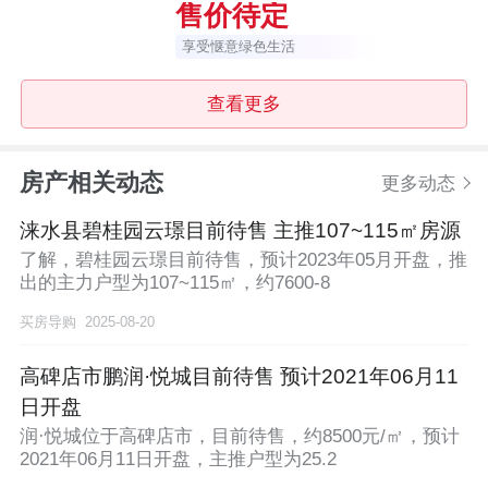
售价待定
享受惬意绿色生活
查看更多
房产相关动态
更多动态
涞水县碧桂园云璟目前待售 主推107~115㎡房源
了解，碧桂园云璟目前待售，预计2023年05月开盘，推
出的主力户型为107~115㎡，约7600-8
买房导购
2025-08-20
高碑店市鹏润·悦城目前待售 预计2021年06月11
日开盘
润·悦城位于高碑店市，目前待售，约8500元/㎡，预计
2021年06月11日开盘，主推户型为25.2