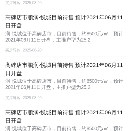
买房导购
2025-08-20
高碑店市鹏润·悦城目前待售 预计2021年06月11
日开盘
润·悦城位于高碑店市，目前待售，约8500元/㎡，预计
2021年06月11日开盘，主推户型为25.2
买房导购
2025-08-20
高碑店市鹏润·悦城目前待售 预计2021年06月11
日开盘
润·悦城位于高碑店市，目前待售，约8500元/㎡，预计
2021年06月11日开盘，主推户型为25.2
买房导购
2025-08-20
高碑店市鹏润·悦城目前待售 预计2021年06月11
日开盘
润·悦城位于高碑店市，目前待售，约8500元/㎡，预计