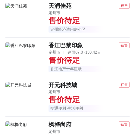
天润佳苑
在售
定州市
售价待定
定州经济适用房小区
香江巴黎印象
在售
定州市
建面87.8~133.42㎡
售价待定
香江地产十年巨献
开元科技城
在售
定州市
售价待定
交通便利 生活便利
枫桦尚府
在售
定州市