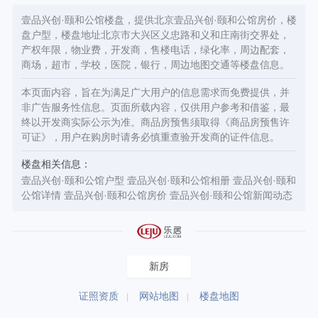
壹品兴创·颐和公馆楼盘，提供北京壹品兴创·颐和公馆房价，楼
盘户型，楼盘地址北京市大兴区义忠路和义和庄南街交界处，
产权年限，物业费，开发商，售楼电话，绿化率，周边配套，
商场，超市，学校，医院，银行，周边地图交通等楼盘信息。
本页面内容，旨在为满足广大用户的信息需求而免费提供，并
非广告服务性信息。页面所载内容，仅供用户参考和借鉴，最
终以开发商实际公示为准。商品房预售须取得《商品房预售许
可证》，用户在购房时请务必慎重查验开发商的证件信息。
楼盘相关信息：
壹品兴创·颐和公馆户型
壹品兴创·颐和公馆相册
壹品兴创·颐和
公馆详情
壹品兴创·颐和公馆房价
壹品兴创·颐和公馆新闻动态
新房
证照资质
网站地图
楼盘地图