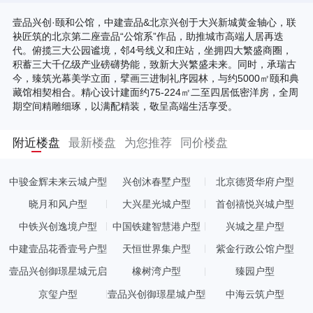
壹品兴创·颐和公馆，中建壹品&北京兴创于大兴新城黄金轴心，联
袂匠筑的北京第二座壹品“公馆系”作品，助推城市高端人居再迭
代。俯揽三大公园谧境，邻4号线义和庄站，坐拥四大繁盛商圈，
积蓄三大千亿级产业磅礴势能，致新大兴繁盛未来。同时，承瑞古
今，臻筑光幕美学立面，擘画三进制礼序园林，与约5000㎡颐和典
藏馆相契相合。精心设计建面约75-224㎡二至四居低密洋房，全周
期空间精雕细琢，以满配精装，敬呈高端生活享受。
附近楼盘
最新楼盘
为您推荐
同价楼盘
中骏金辉未来云城户型
兴创沐春墅户型
北京德贤华府户型
晓月和风户型
大兴星光城户型
首创禧悦兴城户型
中铁兴创逸境户型
中国铁建智慧港户型
兴城之星户型
中建壹品花香壹号户型
天恒世界集户型
紫金行政公馆户型
壹品兴创御璟星城元启
橡树湾户型
臻园户型
户型
京玺户型
壹品兴创御璟星城户型
中海云筑户型