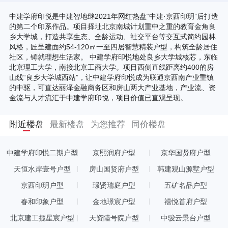
中建学府印悦是中建智地继2021年网红热盘“中建·京西印玥”后打造
的第二个印系作品。项目择址北京南城计划重中之重的教育金角良
乡大学城，打造共享生态、全龄运动、社交平台等交互式简约园林
风格，匠呈建面约54-120㎡一至四居智慧精装户型，构筑全龄居住
社区，铸就理想生活家。 中建学府印悦地处良乡大学城核芯，东临
北京理工大学，南接北京工商大学。项目西侧直线距离约400的房
山线“良乡大学城西站”，让中建学府印悦成为联通京西南产业重镇
的中驱，可直达丽泽金融商务区和房山两大产业基地，产业流、资
金流与人才流汇于中建学府印悦，项目价值已直观呈现。
附近楼盘
最新楼盘
为您推荐
同价楼盘
中建学府印悦二期户型
京熙润府户型
京华国贤府户型
天恒水岸壹号户型
房山国贤府户型
韩建观山源墅户型
京西印玥户型
璟贤瑞庭户型
五矿名品户型
春和印象户型
金地璟宸户型
禧悦首府户型
北京建工揽星宸户型
天资陸号院户型
中骏云景台户型