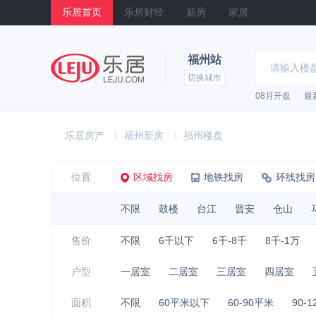
乐居首页
乐居财经
新房
家居
福州站
切换城市
08月开盘
最
乐居
乐居房产
\
福州新房
\
福州楼盘
位置
区域找房
地铁找房
环线找房
不限
鼓楼
台江
晋安
仓山
售价
不限
6千以下
6千-8千
8千-1万
户型
一居室
二居室
三居室
四居室
面积
不限
60平米以下
60-90平米
90-