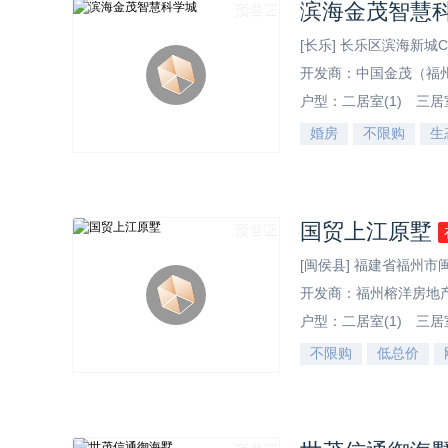
滨海金茂智慧
预售证
[长乐] 长乐区滨海新城C
开发商：中国金茂（福
户型：
二居室(1)
三居室
婚房
不限购
生
效果图
国贸上江原墅
预售证
[闽侯县] 福建省福州
开发商：福州榕洋房地
户型：
二居室(1)
三居室
不限购
低总价
效果图