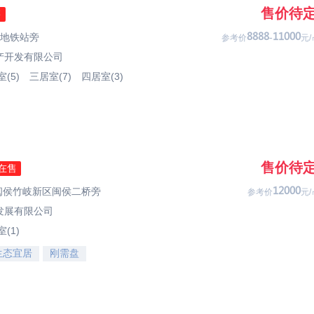
售价待
售
洋地铁站旁
2222-77333
参考价
元/
产开发有限公司
(5)
三居室(7)
四居室(3)
售价待
在售
市闽侯竹岐新区闽侯二桥旁
74333
参考价
元/
发展有限公司
(1)
生态宜居
刚需盘