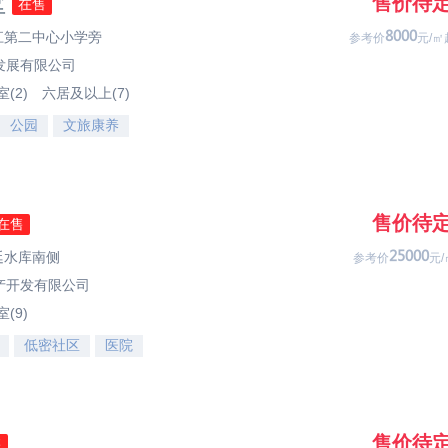
墅
售价待
在售
亭江第二中心小学旁
2333
参考价
元/㎡
发展有限公司
(2)
六居及以上(7)
公园
文旅康养
售价待
在售
廷水库南侧
40333
参考价
元/
产开发有限公司
(9)
低密社区
医院
售价待
售