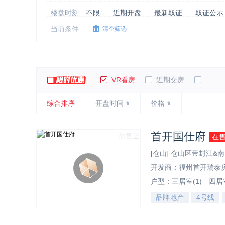
楼盘时刻
不限
近期开盘
最新取证
取证公示
当前条件
清空筛选
物业类型
不限
住宅
公寓
别墅
写字楼
销售状态
不限
在售
尾盘
待售
特色
不限
品牌地产
刚需盘
改善盘
VR看房
近期交房
综合排序
开盘时间
价格
首开国仕府
预售证
在
[仓山] 仓山区帝封江&
开发商：福州首开瑞泰
户型：
三居室(1)
四居室
品牌地产
4号线
效果图