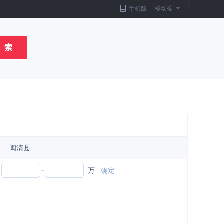
|
移动端
|
手机版
 索
闽清县
万
确定