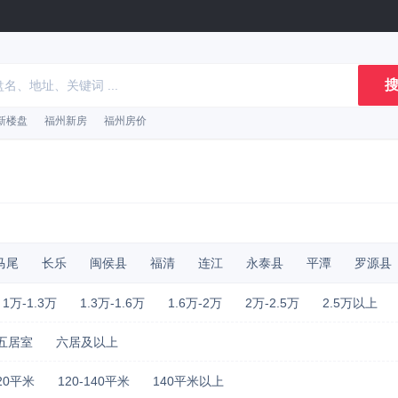
搜
新楼盘
福州新房
福州房价
马尾
长乐
闽侯县
福清
连江
永泰县
平潭
罗源县
1万-1.3万
1.3万-1.6万
1.6万-2万
2万-2.5万
2.5万以上
五居室
六居及以上
120平米
120-140平米
140平米以上