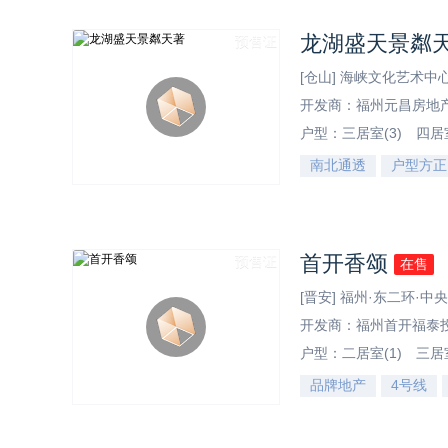
龙湖盛天景粼
预售证
[仓山] 海峡文化艺术
开发商：福州元昌房地
户型：
三居室(3)
四居室
南北通透
户型方正
效果图
首开香颂
预售证
在售
[晋安] 福州·东二环·中
开发商：福州首开福泰
户型：
二居室(1)
三居室
品牌地产
4号线
效果图