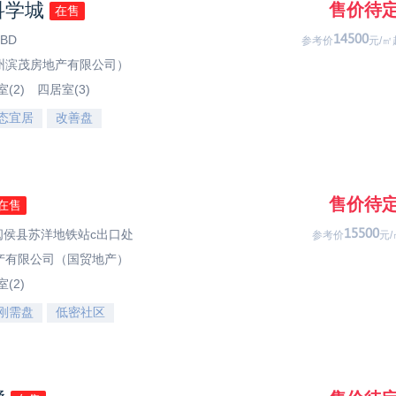
科学城
售价待
在售
BD
75033
参考价
元/㎡
州滨茂房地产有限公司）
(2)
四居室(3)
态宜居
改善盘
售价待
在售
市闽侯县苏洋地铁站c出口处
70033
参考价
元/
产有限公司（国贸地产）
(2)
刚需盘
低密社区