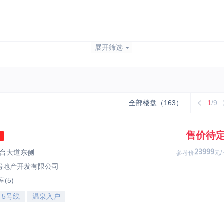
政策房
商铺
商业
工业
展开筛选
三口之家
水景住宅
公寓
低总价
生态宜居
全部楼盘（163）
1
/9
售价待
售
南台大道东侧
46111
参考价
元/
房地产开发有限公司
(5)
5号线
温泉入户