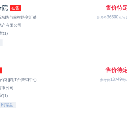
号院
售价待
在售
福新东路与前横路交汇处
69933
参考价
元/㎡
地产有限公司
(1)
售价待
售
对面保利阅江台营销中心
76851
参考价
元/
有限公司
(1)
刚需盘