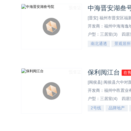
中海晋安湖叁
预售证
[晋安] 福州市晋安区
开发商：福州中海海逸
户型：
三居室(3)
四居室
南北通透
景观居所
效果图
保利阅江台
预售证
在
[闽侯县] 闽侯县六中
开发商：福州中邑置业
户型：
三居室(4)
四居室
2号线
品牌地产
效果图