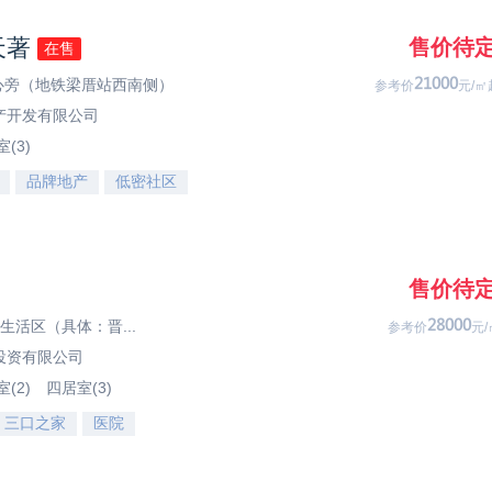
天著
售价待
在售
中心旁（地铁梁厝站西南侧）
47333
参考价
元/㎡
产开发有限公司
(3)
品牌地产
低密社区
售价待
央生活区（具体：晋...
42333
参考价
元/
投资有限公司
(2)
四居室(3)
三口之家
医院