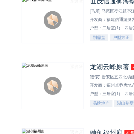
世茂信通御海
预售证
[马尾] 马尾区亭江镇
开发商：福建信通游艇
户型：
二居室(1)
四居室
刚需盘
户型方正
社区实景
龙湖云峰原著
预售证
[晋安] 晋安区五四北杨
开发商：福州卓乔房地
户型：
三居室(1)
四居室
品牌地产
湖山别墅
社区实景
融创福州府
预售证
在