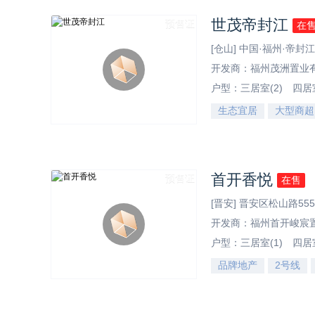
世茂帝封江
预售证
在
[仓山] 中国·福州·帝封江
开发商：福州茂洲置业
户型：
三居室(2)
四居室
生态宜居
大型商超
效果图
首开香悦
预售证
在售
[晋安] 晋安区松山路55
开发商：福州首开峻宸
户型：
三居室(1)
四居室
品牌地产
2号线
效果图