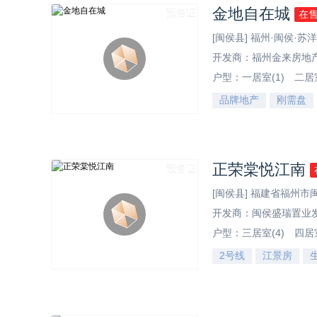
金地自在城
预售证
在
[闽侯县] 福州·闽侯·苏
开发商：福州金来房地
户型：
一居室(1)
二居室
品牌地产
刚需盘
效果图
正荣棠悦江南
预售证
[闽侯县] 福建省福州
开发商：闽侯盛瑞置业
户型：
三居室(4)
四居室
2号线
江景房
效果图