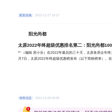
项目周边3公里生活圈内医疗资源分布充足，交通方便，且大
伤救治中心太航医院北院区、山西省心血管病医院、太原市
配套设施
2022-12-27 16:27
童医院等），周围景观有项目紧邻三大水系公园（龙潭公园、
公园带，水系绿植形成景观联动，人居生活舒适度高，同时1
十分便利。 更多楼盘信息，敬请期待。
阳光尚都
太原2022年终超级优惠排名第二：阳光尚都10
** （编辑 房小乐）在2022年最后的三十天，太原各房企年
月7日，太原2022年终超级优惠榜发布（以下简称榜单）。
辉江山、实地太原海棠华著、实地紫藤公馆、富力城玖院等
它上榜的超级优惠是购买100平米以上住宅可享交3万享8万
止于2023年6月30日，具体优惠请以售楼处信息为准。那阳
建筑总面积约66486㎡，容积率4.83，绿化率约22%，车位
21户，1#总计124户，一梯两户两个单元，售卖面积约87㎡
2平米、108㎡和123㎡三种户型，项目全为毛坯房，在售价
销售信息
2022-12-09 00:00
完善的生活氛围，片区内可开发土地稀缺，周边竞品较少,万达龙
仅9400元/㎡，2023年6月交房，性价比更高。根据建设