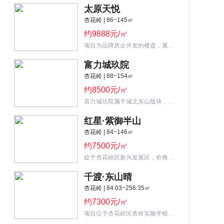
太原天悦
杏花岭 | 86~145㎡
约9888元/㎡
项目为品牌房企开发的楼盘，紧邻太原地铁2号线和多条快速路，周边配套丰富，性价比较高。
富力城玖院
杏花岭 | 88~154㎡
约8500元/㎡
富力城玖院属于城北东山版块，小区配套齐全，于2021年4月30日首次开盘，热销户型为88㎡两居室。
红星·紫御半山
杏花岭 | 84~146㎡
约7500元/㎡
处于杏花岭区新兴发展区，价格刚需，周边配套齐全，邻近东山城郊森林公园，环境好，风景宜人。
千渡·东山晴
杏花岭 | 84.03~256.35㎡
约7300元/㎡
项目位于杏花岭区杏岭实验学校斜对面，主推建面84.03-139.66㎡户型，已签约后小河小学。