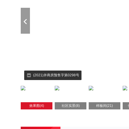
(2021)并商房预售字第0298号
效果图(4)
社区实景(8)
样板间(21)