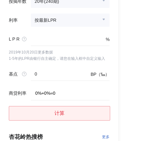
按揭年数
20年(240期)
利率
按最新LPR
L P R
%
2019年10月20日更多数据
1-5年的LPR由银行自主确定，请您在输入框中自定义输入
基点
BP（‱）
商贷利率
0
%
+
0
%
=
0
计算
杏花岭热搜榜
更多