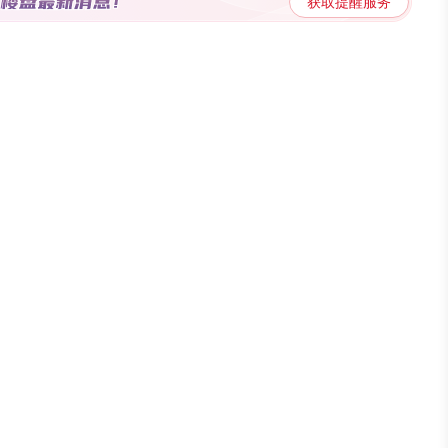
中车国际广场价格约12307元/㎡，阳光尚都为新房出售，价格更低。
获取提醒服务
部老城相较南部新区而言，发展滞后，可开发空间有限，因而导致升
熟，且邻近快速路，价格便宜，性价比较高，保值空间较大，受到不
人居”为筑建理念，双楼栋东西排布，南向超百米采光距，周边“三园
结束，房企的优惠还在继续，天猫好房将持续盘点太原楼盘优惠促销，
优惠。注：因为信息获取具有实效性，所以具体优惠以售楼处信息为