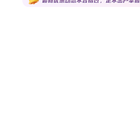
房相比，价格更具优势，例如龙湾写意价格约11471元/㎡、
从城市发展潜力来看，随着近些年政策规划的大力倾斜，北
值潜力有限。但作为传统的老城区，城北核心版块内配套成
少刚需置业者的青睐。值得注意的是，阳光尚都项目以“光合
一带一河”规划，四季亲氧，居住舒适度更高。2022还没
为广大购房者精准地享受到更超值、更真实、更全面的购房
准。