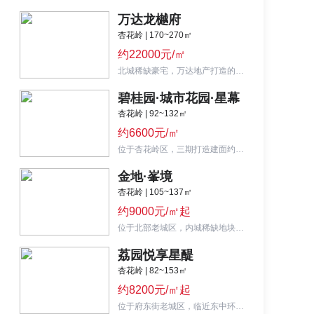
万达龙樾府
杏花岭 | 170~270㎡
约22000元/㎡
北城稀缺豪宅，万达地产打造的高品质湖居大平层。
碧桂园·城市花园·星幕
杏花岭 | 92~132㎡
约6600元/㎡
位于杏花岭区，三期打造建面约92-110㎡低密度洋房。
金地·峯境
杏花岭 | 105~137㎡
约9000元/㎡起
位于北部老城区，内城稀缺地块，临近建设路，交通便利，配套丰富，性价比高。
荔园悦享星醍
杏花岭 | 82~153㎡
约8200元/㎡起
位于府东街老城区，临近东中环，交通便利，配套丰富，性价比高。