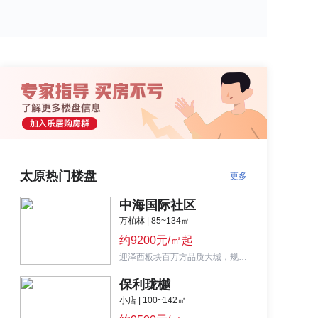
太原热门楼盘
更多
中海国际社区
万柏林 | 85~134㎡
约9200元/㎡起
迎泽西板块百万方品质大城，规划也太丰富，生活配套齐全，适合刚需置业客群。
保利珑樾
小店 | 100~142㎡