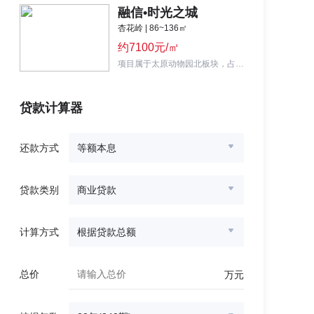
融信•时光之城
杏花岭 | 86~136㎡
约7100元/㎡
项目属于太原动物园北板块，占地约340万方，主推建面86㎡两居-136㎡三居户型，价格刚需。
贷款计算器
还款方式
等额本息
贷款类别
商业贷款
计算方式
根据贷款总额
总价
万元