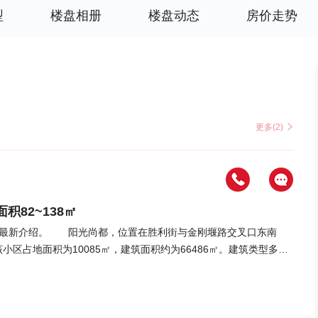
型
楼盘相册
楼盘动态
房价走势
更多(2)
积82~138㎡
最新介绍。 阳光尚都，位置在胜利街与金刚堰路交叉口东南
。该小区占地面积为10085㎡，建筑面积约为66486㎡。建筑类型多为
交付。楼盘配备车位487个，车位配比1:1.16，交房日期2023
㎡，主力户型为三居室。户型描述详情可至楼盘详情页查看。 周边配
，可满足日常所需，衣食住行全覆盖；项目东北侧规划宜家、北京华
菜市场等生活商业业态俱全，日常购物生活便利。 ，附近配备医疗