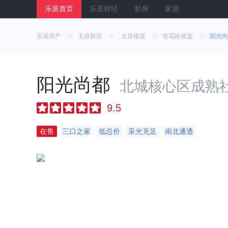
乐居首页
乐居财经
新房
家居
>
>
>
>
乐居房产
太原新房
太原楼盘
杏花岭楼盘
阳光尚
阳光尚都
北城核心区成熟
9.5
在售
三口之家
低总价
采光充足
南北通透