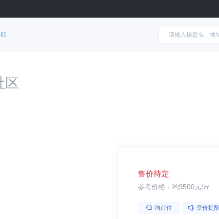
都
社区
售价待定
参考价格：约9500元/㎡
询首付
变价提