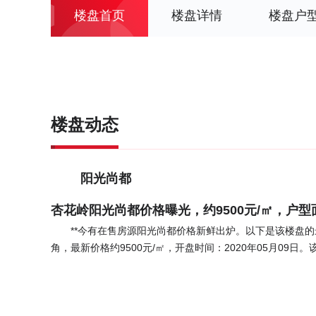
楼盘首页
楼盘详情
楼盘户
楼盘动态
阳光尚都
杏花岭阳光尚都价格曝光，约9500元/㎡，户型面
**今有在售房源阳光尚都价格新鲜出炉。以下是该楼盘的
角，最新价格约9500元/㎡，开盘时间：2020年05月09日
板楼、高层，物业类别为住宅、商铺。总户数421套，最终以毛坯
年06月25日。 据了解，该楼盘户型区间为82~138
有项目紧邻万达、柳巷、漪兴三大商圈，且临近大型美特好
联商业。周边1公里便利店、餐馆、婴幼儿用品店、洗衣店、