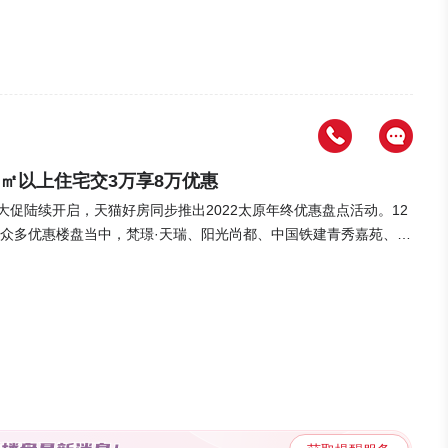
多为优质等级医院，医疗配套完善（杏花岭区中医医院、山西省烧
第二人民医院、山西省眼科医院、山西省中西医结合医院、山西省儿
汾河湿地公园、森林公园），为北城核心富氧之地，720°打造全景
公里范围内生态资源便于日常休闲放松。，整体出行及配套设施均
0㎡以上住宅交3万享8万优惠
终大促陆续开启，天猫好房同步推出2022太原年终优惠盘点活动。12
在众多优惠楼盘当中，梵璟·天瑞、阳光尚都、中国铁建青秀嘉苑、旭
楼盘凭借优惠力度、多重好礼荣耀登榜。阳光尚都项目位于第二，助
购房优惠，购买100平米以下住宅可享交2万享5万购房优惠。活动截
光尚都这个楼盘具体怎么样呢？阳光尚都项目占地面积约10085㎡，
配比1:1.16.项目规划两栋33层住宅楼和一栋4层商业楼，规划总户数4
和138㎡两种户型，2#总计297户，两梯三户三个单元，售卖面积约8
格为9400元/㎡。据了解，阳光尚都处于北部老城区，该片区已形成
樾府约22000元/㎡，太原天悦9888元/㎡，相比之下，阳光尚都
年限、房屋质量、装修品质、教育配套等因素，阳光尚都与同板块二手