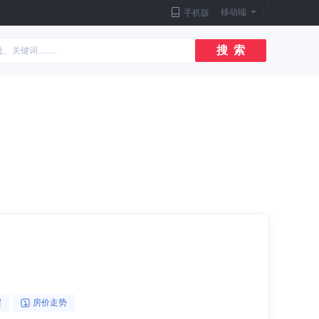
|
移动端
|
手机版
搜 索
醒
房价走势