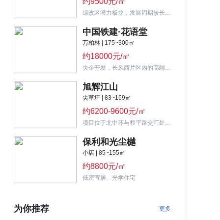
约9500元/㎡
综改区潜力板块，发展周期较长，适合短时间无入住需求的置业客群。
中国铁建·花语堂
万柏林 | 175~300㎡
约18000元/㎡
央企开发，长风西片区内的高端产品，包含住宅和别墅，周边配套齐全，小区带有智能安防系统，居住舒适度高。
旭辉江山
尖草坪 | 83~169㎡
约6200-9600元/㎡
项目位于北中环与和平路交汇处，销售面积约92-139㎡，三给片区主打景观的城市公园项目。
保利和光尘樾
小店 | 85~155㎡
约8800元/㎡
低密宜居、光学住宅
为你推荐
更多