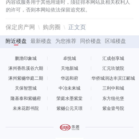
内容或服务用于其他用途时，须征得本网站及相关权利人
的许可，否则本网站依法保留追究权。
保定房产网
购房圈
正文页
附近楼盘
最新楼盘
为您推荐
同价楼盘
区域楼盘
鹏渤印象城
卓悦城
汇成创享城
涿州香邑溪谷六期
天地新城
汇元玖號院
涿州紫樾华庭二期
华远和府
华侨城润达丰滨江郦城
天保智慧城
中冶未来城
三利中和城
隆基泰和紫樾府
荣庭水墨紫棠
东方纽伦堡
未来花郡书院
紫樾公元天璟
紫金壹号院