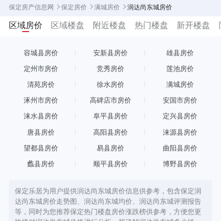
保定房产信息网
保定房价
满城房价
润达尚东城房价
区域房价
区域楼盘
附近楼盘
热门楼盘
新开楼盘
容城县房价
安新县房价
雄县房价
定州市房价
竞秀房价
莲池房价
清苑房价
徐水房价
满城房价
涿州市房价
高碑店市房价
安国市房价
涞水县房价
阜平县房价
定兴县房价
唐县房价
高阳县房价
涞源县房价
望都县房价
易县房价
曲阳县房价
蠡县房价
顺平县房价
博野县房价
保定乐居为用户提供润达尚东城房价信息供参考，包含保定润
达尚东城房价走势图、润达尚东城均价、润达尚东城评测报告
等，同时为您推荐保定热门楼盘房价涨跌榜供参考，方便您更