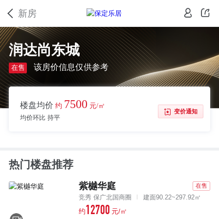
新房
润达尚东城
该房价信息仅供参考
在售
7500
楼盘均价
约
元/㎡
变价通知
均价环比 持平
热门楼盘推荐
紫樾华庭
在售
竞秀 保广北国商圈
建面90.22~297.92㎡
12700
约
元/㎡