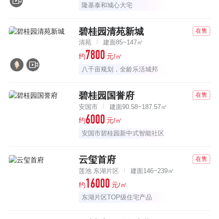
隆基泰和城心大宅
碧桂园清苑新城
在售
清苑
建面85~147㎡
7800
约
元/㎡
八千亩规划，全龄乐活城邦
碧桂园国誉府
在售
安国市
建面90.58~187.57㎡
6000
约
元/㎡
安国市碧桂园新中式智能社区
云玺首府
在售
莲池 东湖片区
建面146~239㎡
16000
约
元/㎡
东湖片区TOP级住宅产品