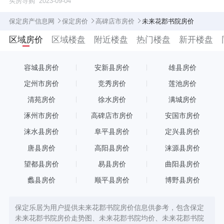
买房导购
2023-09-04
保定房产信息网
保定房价
高碑店市房价
未来花郡书院房价
区域房价
区域楼盘
附近楼盘
热门楼盘
新开楼盘
容城县房价
安新县房价
雄县房价
定州市房价
竞秀房价
莲池房价
清苑房价
徐水房价
满城房价
涿州市房价
高碑店市房价
安国市房价
涞水县房价
阜平县房价
定兴县房价
唐县房价
高阳县房价
涞源县房价
望都县房价
易县房价
曲阳县房价
蠡县房价
顺平县房价
博野县房价
保定乐居为用户提供未来花郡书院房价信息供参考，包含保定
未来花郡书院房价走势图、未来花郡书院均价、未来花郡书院