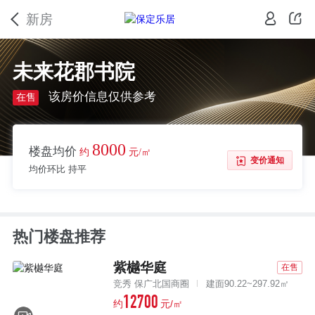
新房
未来花郡书院
该房价信息仅供参考
在售
8000
楼盘均价
约
元/㎡
变价通知
均价环比 持平
热门楼盘推荐
紫樾华庭
在售
竞秀 保广北国商圈
建面90.22~297.92㎡
12700
约
元/㎡