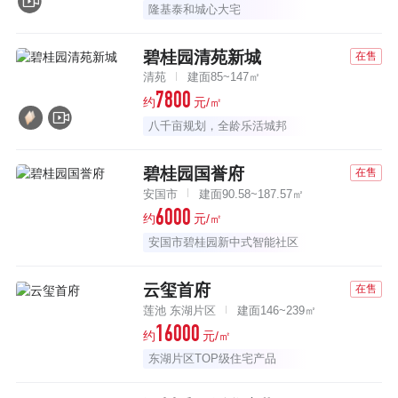
隆基泰和城心大宅
碧桂园清苑新城
在售
清苑
建面85~147㎡
7800
约
元/㎡
八千亩规划，全龄乐活城邦
碧桂园国誉府
在售
安国市
建面90.58~187.57㎡
6000
约
元/㎡
安国市碧桂园新中式智能社区
云玺首府
在售
莲池 东湖片区
建面146~239㎡
16000
约
元/㎡
东湖片区TOP级住宅产品