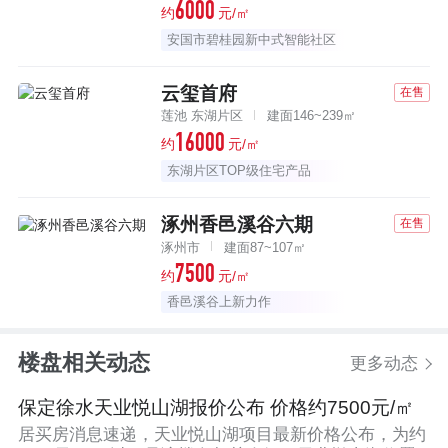
6000
约
元/㎡
安国市碧桂园新中式智能社区
云玺首府
在售
莲池 东湖片区
建面146~239㎡
16000
约
元/㎡
东湖片区TOP级住宅产品
涿州香邑溪谷六期
在售
涿州市
建面87~107㎡
7500
约
元/㎡
香邑溪谷上新力作
楼盘相关动态
更多动态
保定徐水天业悦山湖报价公布 价格约7500元/㎡
居买房消息速递，天业悦山湖项目最新价格公布，为约