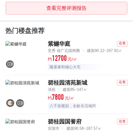
查看完整评测报告
热门楼盘推荐
紫樾华庭
在售
竞秀 保广北国商圈
建面90.22~297.92㎡
12700
约
元/㎡
隆基泰和城心大宅
碧桂园清苑新城
在售
清苑
建面85~147㎡
7800
约
元/㎡
八千亩规划，全龄乐活城邦
碧桂园国誉府
在售
安国市
建面90.58~187.57㎡