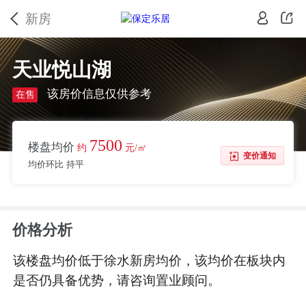
新房
天业悦山湖
该房价信息仅供参考
在售
7500
楼盘均价
约
元/㎡
变价通知
均价环比 持平
价格分析
该楼盘均价低于徐水新房均价，该均价在板块内
是否仍具备优势，请咨询置业顾问。