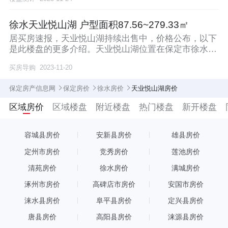
徐水天业悦山湖 户型面积87.56~279.33㎡
居买房速报，天业悦山湖持续出售中，价格公布，以下
是此楼盘的更多介绍。天业悦山湖位置在保定市徐水区
瀑河
买房导购
2023-11-20
保定房产信息网
保定房价
徐水房价
天业悦山湖房价
区域房价
区域楼盘
附近楼盘
热门楼盘
新开楼盘
容城县房价
安新县房价
雄县房价
定州市房价
竞秀房价
莲池房价
清苑房价
徐水房价
满城房价
涿州市房价
高碑店市房价
安国市房价
涞水县房价
阜平县房价
定兴县房价
唐县房价
高阳县房价
涞源县房价