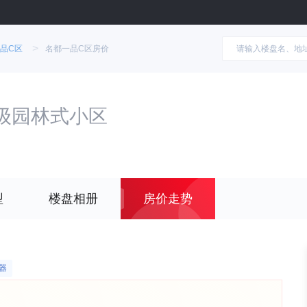
>
品C区
名都一品C区房价
级园林式小区
型
楼盘相册
房价走势
器