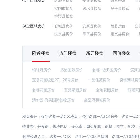
保定区域楼盘
容城县楼盘
安新县楼盘
雄县楼盘
定
安国市楼盘
涞水县楼盘
阜平县楼盘
博野县楼盘
保定区域房价
容城县房价
安新县房价
雄县房价
定
涞水县房价
阜平县房价
定兴县房价
附近楼盘
热门楼盘
新开楼盘
同价楼盘
锦珑府房价
盛港国际房价
名都一品B区房价
滨河
宝塔花园续建27、28号房价
一品佳苑房价
奕锦新城房
名都花园房价
百盛家园房价
金地花园房价
丽景家
清华园-尚美国际购物房价
鑫皇万和城房价
楼盘概述：
保定名都一品C区楼盘，提供名都一品C区房价，名都一品C
物业费，开发商，售楼电话，绿化率，周边配套，商场，超市，学校，
触屏楼盘入口：
名都一品C区
名都一品C区户型图
名都一品C区图