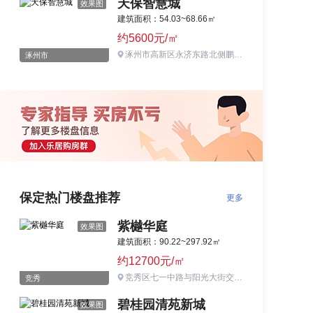
天保智慧城
效果图
建筑面积：54.03~68.66㎡
约5600元/㎡
涿州市高新区永济东路北侧鹏程大街东侧
涿州市
保定热门楼盘推荐
更多
紫樾华庭
效果图
建筑面积：90.22~297.92㎡
约12700元/㎡
竞秀区七一中路与阳光大街交汇处（原槐茂酱菜厂厂址）
竞秀
碧桂园清苑新城
效果图