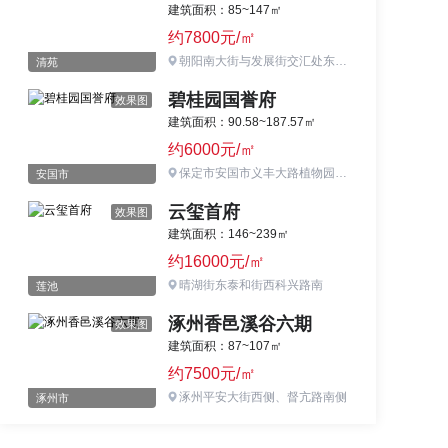
建筑面积：85~147㎡
约7800元/㎡
朝阳南大街与发展街交汇处东北角
清苑
碧桂园国誉府
效果图
建筑面积：90.58~187.57㎡
约6000元/㎡
保定市安国市义丰大路植物园对面
安国市
云玺首府
效果图
建筑面积：146~239㎡
约16000元/㎡
晴湖街东泰和街西科兴路南
莲池
涿州香邑溪谷六期
效果图
建筑面积：87~107㎡
约7500元/㎡
涿州平安大街西侧、督亢路南侧
涿州市