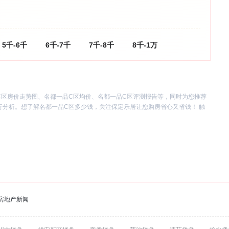
5千-6千
6千-7千
7千-8千
8千-1万
C区房价走势图、名都一品C区均价、名都一品C区评测报告等，同时为您推荐
行分析。想了解名都一品C区多少钱，关注保定乐居让您购房省心又省钱！ 触
房地产新闻