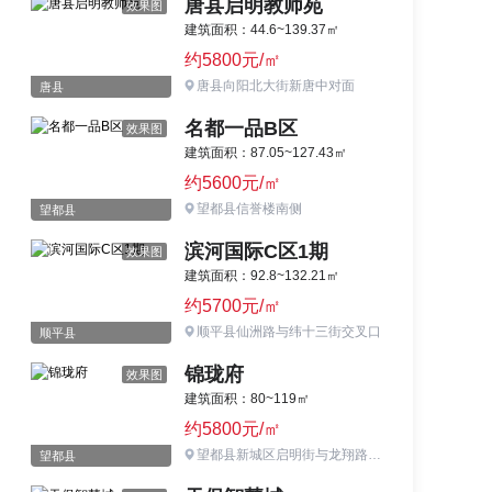
唐县启明教师苑
效果图
建筑面积：44.6~139.37㎡
约5800元/㎡
唐县向阳北大街新唐中对面
唐县
名都一品B区
效果图
建筑面积：87.05~127.43㎡
约5600元/㎡
望都县信誉楼南侧
望都县
滨河国际C区1期
效果图
建筑面积：92.8~132.21㎡
约5700元/㎡
顺平县仙洲路与纬十三街交叉口
顺平县
锦珑府
效果图
建筑面积：80~119㎡
约5800元/㎡
望都县新城区启明街与龙翔路路口东南侧
望都县