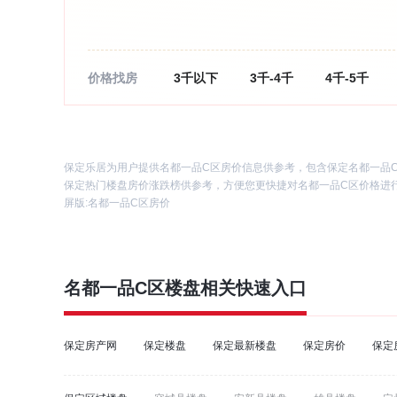
价格找房
3千以下
3千-4千
4千-5千
1万以上
保定乐居为用户提供名都一品C区房价信息供参考，包含保定名都一品
保定热门楼盘房价涨跌榜供参考，方便您更快捷对名都一品C区价格进
屏版:
名都一品C区房价
名都一品C区
楼盘相关快速入口
保定房产网
保定楼盘
保定最新楼盘
保定房价
保定