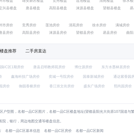
州市楼盘
雄安新区楼盘
竞秀楼盘
莲池楼盘
清苑楼盘
徐水楼
定兴县楼盘
唐县楼盘
高阳县楼盘
涞源县楼盘
望都县楼盘
易
州市房价
竞秀房价
莲池房价
清苑房价
徐水房价
满城房价
唐县房价
高阳县房价
涞源县房价
望都县房价
易县房价
曲阳
楼盘推荐
二手房直达
国际C区1期房价
唐县启明教师苑房价
博仕源房价
东方水墨林居房价
价
鑫海科技广场房价
奕城一号院房价
国泰新城房价
通达紫香园
园房价
御园香榭房价
香江崇文街房价
盛东广场房价
熙尚园房价
区户型图，名都一品C区图片，名都一品C区楼盘地址(望都县阳光大街原107国道与
医院，银行，周边地图交通等楼盘信息。
片
名都一品C区基本信息
名都一品C区房价
名都一品C区新闻