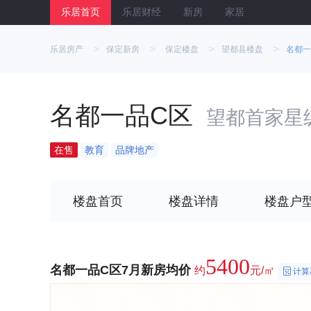
乐居首页
乐居财经
新房
家居
>
>
>
>
乐居房产
保定新房
保定楼盘
望都县楼盘
名都一
名都一品C区
望都首家星
在售
教育
品牌地产
楼盘首页
楼盘详情
楼盘户
5400
名都一品C区7月新房均价
约
元/㎡
计算