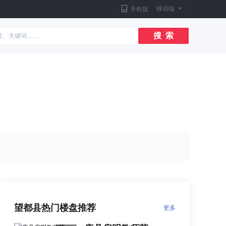
|
移动端
|
手机版
搜 索
望都县热门楼盘推荐
更多