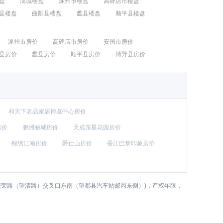
盘
满城楼盘
涿州市楼盘
高碑店市楼盘
县楼盘
曲阳县楼盘
蠡县楼盘
顺平县楼盘
涿州市房价
高碑店市房价
安国市房价
县房价
蠡县房价
顺平县房价
博野县房价
和天下名品家居博览中心房价
房价
鹏洲丽城房价
天成东星花园房价
锦绣江南房价
爵仕山房价
香江巴黎印象房价
繁荣路（望清路）交叉口东南（望都县汽车站邮局东侧）)，产权年限，