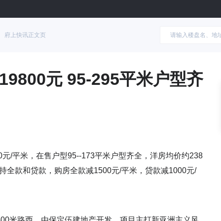
府上快讯正文页
800元 95-295平米户型齐
元/平米，在售户型95--173平米户型齐全，洋房均价约238
支持全款和贷款，购房全款减1500元/平米，贷款减1000元/
00米路西，由保定伍建地产开发。项目主打新亚洲主义风