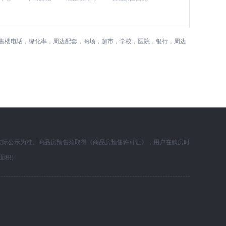
，售楼电话，绿化率，周边配套，商场，超市，学校，医院，银行，周边
实际公示为准。商品房预售须取得《商品房预售许可证》，用户在购房时
面积）