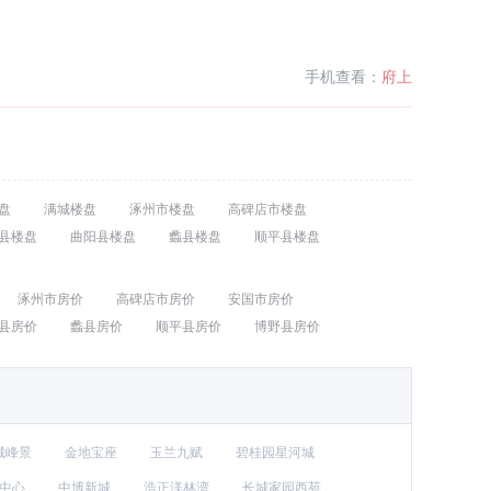
手机查看：
府上
盘
满城楼盘
涿州市楼盘
高碑店市楼盘
县楼盘
曲阳县楼盘
蠡县楼盘
顺平县楼盘
涿州市房价
高碑店市房价
安国市房价
县房价
蠡县房价
顺平县房价
博野县房价
城峰景
金地宝座
玉兰九赋
碧桂园星河城
中心
中博新城
浩正渼林湾
长城家园西苑