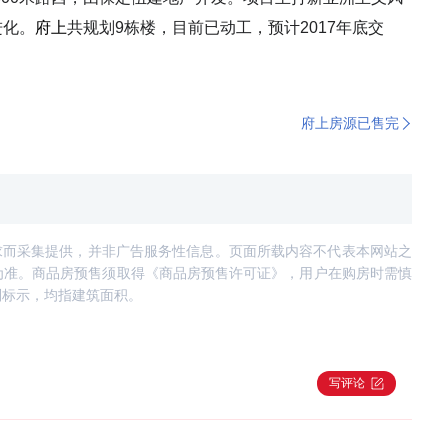
进化。
府上
共规划9栋楼，目前已动工，预计2017年底交
府上房源已售完
求而采集提供，并非广告服务性信息。页面所载内容不代表本网站之
为准。商品房预售须取得《商品房预售许可证》，用户在购房时需慎
别标示，均指建筑面积。
写评论