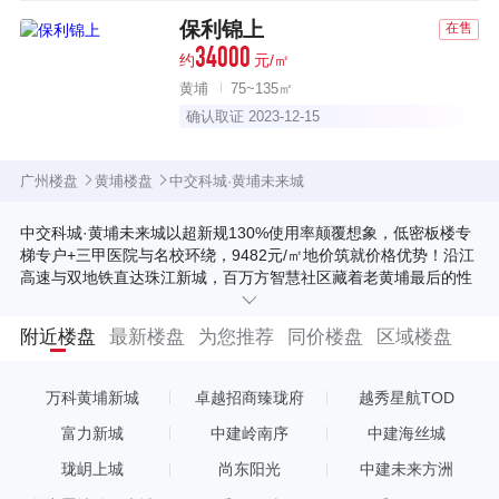
保利锦上
在售
34000
约
元/㎡
黄埔
75~135㎡
确认取证 2023-12-15
广州楼盘
黄埔楼盘
中交科城·黄埔未来城
中交科城·黄埔未来城以超新规130%使用率颠覆想象，低密板楼专
梯专户+三甲医院与名校环绕，9482元/㎡地价筑就价格优势！沿江
高速与双地铁直达珠江新城，百万方智慧社区藏着老黄埔最后的性
价比彩蛋——市场变幻，此刻底价入场即是抢占未来。
附近楼盘
最新楼盘
为您推荐
同价楼盘
区域楼盘
万科黄埔新城
卓越招商臻珑府
越秀星航TOD
富力新城
中建岭南序
中建海丝城
珑岄上城
尚东阳光
中建未来方洲