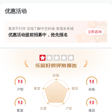
优惠活动
看房不打烊 实地了解中交科城·黄埔未来城
立即咨询
优惠活动提前招募中，抢先报名
价格
9.0
9.0
配套
规划
户型
价格
9.0
9.0
交通
户型
配套
规划