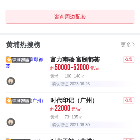
咨询周边配套
黄埔热搜榜
更多
富力南驰·富颐都荟
在售
50000-53000
约
元/㎡
黄埔
100~140㎡
确认取证 2023-06-26
时代印记（广州）
在售
22000
约
元/㎡
黄埔
73~135㎡
确认取证 2021-08-30