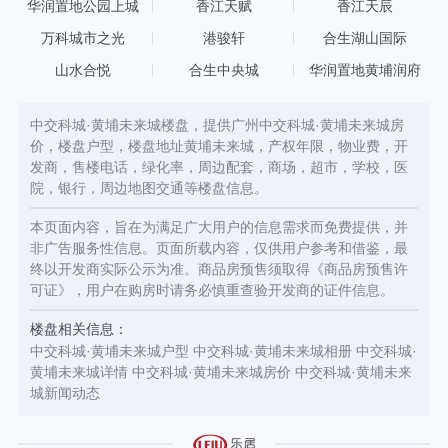
华润置地公园上城
香江天赋
香江天辰
万科城市之光
港骏轩
合生湖山国际
山水合悦
合生中央城
华润置地黄埔润府
中交科城·黄埔未来城楼盘，提供广州中交科城·黄埔未来城房
价，楼盘户型，楼盘地址黄埔未来城，产权年限，物业费，开
发商，售楼电话，绿化率，周边配套，商场，超市，学校，医
院，银行，周边地图交通等楼盘信息。
本页面内容，旨在为满足广大用户的信息需求而免费提供，并
非广告服务性信息。页面所载内容，仅供用户参考和借鉴，最
终以开发商实际公示为准。商品房预售须取得《商品房预售许
可证》，用户在购房时请务必慎重查验开发商的证件信息。
楼盘相关信息：
中交科城·黄埔未来城户型
中交科城·黄埔未来城相册
中交科城·
黄埔未来城详情
中交科城·黄埔未来城房价
中交科城·黄埔未来
城新闻动态