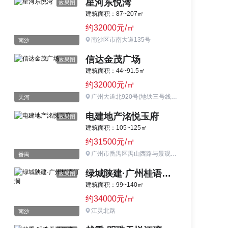
星河东悦湾
效果图
建筑面积：87~207㎡
约32000元/㎡
南沙区市南大道135号
南沙
信达金茂广场
效果图
建筑面积：44~91.5㎡
约32000元/㎡
广州大道北920号(地铁三号线梅花园地铁站南侧)
天河
电建地产洺悦玉府
效果图
建筑面积：105~125㎡
约31500元/㎡
广州市番禺区禺山西路与景观大道交汇处大夫山森林公园东南侧（番禺气象局旁）
番禺
绿城陕建·广州桂语汀澜
效果图
建筑面积：99~140㎡
约34000元/㎡
江灵北路
南沙