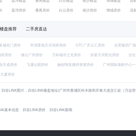
盘
荔湾楼盘
番禺楼盘
白云楼盘
南沙楼盘
增城楼盘
花
价
荔湾房价
番禺房价
白云房价
南沙房价
增城房价
花
楼盘推荐
二手房直达
名城名门房价
华润置地天河润府房价
GTC广开云汇房价
合景臻玥广场
润府房价
缦云广州房价
万科城市之光房价
东基天河阳光房价
合生
业天成房价
飞晟沁园房价
融创翔龙廣府壹號房价
广州国际港航中心一
媒大厦房价
型图，归谷LINK图片，归谷LINK楼盘地址(广州市黄埔区科丰路和开泰大道交汇处（
INK基本信息
归谷LINK房价
归谷LINK新闻