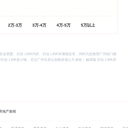
2万-3万
3万-4万
4万-5万
5万以上
房价走势图、归谷·LINK均价、归谷·LINK评测报告等，同时为您推荐广州热门楼
归谷·LINK多少钱，关注广州乐居让您购房省心又省钱！ 触屏版:
归谷·LINK房
房地产新闻