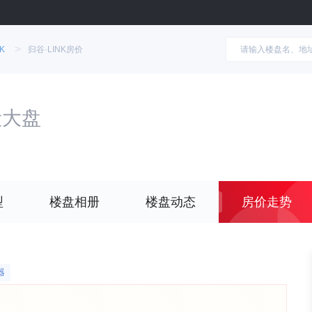
>
K
归谷·LINK房价
段大盘
型
楼盘相册
楼盘动态
房价走势
器