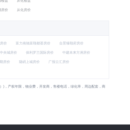
都楼盘
从化楼盘
都房价
从化房价
房价
富力南驰富颐都荟房价
合景臻颐府房价
中央城房价
保利罗兰国际房价
中建未来方洲房价
期房价
珑岄上城房价
广报云汇房价
万达旁）)，产权年限，物业费，开发商，售楼电话，绿化率，周边配套，商