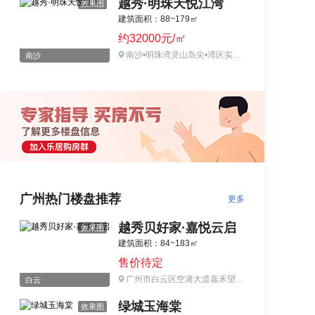
越秀·明珠天悦江湾
效果图
建筑面积：88~179㎡
约32000元/㎡
南沙•明珠湾灵山岛尖•湾区实验学校旁
南沙
广州热门楼盘推荐
更多
越秀贝好家·嘉悦云启
效果图
建筑面积：84~183㎡
售价待定
广州市白云区空港大道嘉禾望岗地铁站G出口约50米
白云
绿城玉海棠
效果图