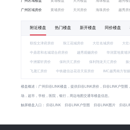
广州区域楼盘
黄埔楼盘
天河楼盘
海珠楼盘
越秀楼
广州区域房价
黄埔房价
天河房价
海珠房价
越秀房
附近楼盘
热门楼盘
新开楼盘
同价楼盘
联投文津府房价
珠江花城房价
大壮名城房价
大壮
中鼎君和名城珺合府房价
越秀观樾房价
华润置地黄埔
中洲紫轩房价
保利天汇房价
保利翔龙天汇房价
振
飞晟汇房价
中铁建信达花语天宸房价
IMC越秀南方智
楼盘概述：
广州归谷LINK楼盘，提供归谷LINK房价，归谷LINK户
场，超市，学校，医院，银行，周边地图交通等楼盘信息。
触屏楼盘入口：
归谷LINK
归谷LINK户型图
归谷LINK图片
归谷L