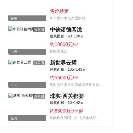
售价待定
市桥街中银大厦南侧
番禺
中铁诺德阅泷
效果图
建筑面积：90~128㎡
约18000元/㎡
阅泷花园
白云
新世界云耀
效果图
建筑面积：105~143㎡
约55000元/㎡
白云区嘉禾望岗岭南新世界百顺北路
白云
珠实·西关都荟
效果图
建筑面积：30~142㎡
约63000元/㎡起
南岸路26号（中山八地铁站旁）
荔湾