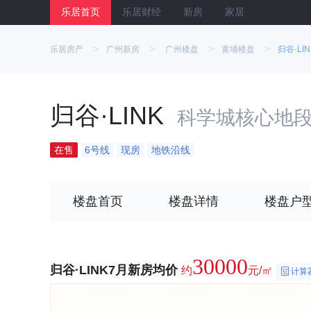
乐居首页
乐居财经
新房
家居
>
>
>
>
乐居房产
广州新房
广州楼盘
黄埔楼盘
归谷·LIN
归谷·LINK
科学城核心地
在售
6号线
现房
地铁沿线
楼盘首页
楼盘详情
楼盘户
30000
归谷·LINK7月新房均价
约
元/㎡
计算