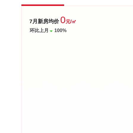
值共融，打造广州高层次人才创新创业的加速器，搭建起与
于为海外高层次人才回国创新创业而打造“创业---生活”一体化
0
7月新房均价
元/㎡
环比上月
100%