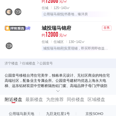
12000
约
元/㎡
任城
125~143㎡
公用瑞马禧悦|书香地，臻洋房
城投瑞马锦府
在售
12000
约
元/㎡
任城
任城区
130~142㎡
城投瑞马锦府|实景现铺，即买即用即收益，“钱”景可期！
济宁楼盘
任城楼盘
公园壹号
公园壹号移植台湾住宅美学，独栋单元设计、无社区商业的纯住宅
高端社区，配备业主专属会所。公园壹号建材均优选上海永大电
梯、远东铝材双层中空断桥隔热铝门窗、高端品牌子母门(甲级防
盗)、品牌地暖管材等。标准层层高3.15米，130-246平米尊贵户
型，人性化舒适设计，南北通透，大开间，短进深，采光更充足。
附近楼盘
最新楼盘
为您推荐
同价楼盘
区域楼盘
公园壹号紧邻美丽的洸府河、洸府河公园和杨桥三角绿地，交通便
捷，双公园环绕。4.8米高精装入户大堂，稀有入户花园设计，即可
将四季美景延伸家中，也可根据自身需求改做自由的空间。 小区处
公用瑞马新天地
九巨龙红星1号
京投SOHO