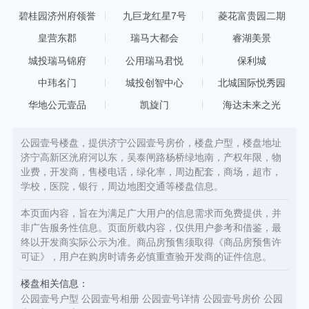
于由东入济宁之门户处，更处于高新区的重要位置。连接曲阜与兖
州，曲阜是济宁的高铁站，从小区到曲阜只需要45分钟。小区周围
碧桂园济州府领誉
九巨龙红星7号
菱花富贵园二期
有柳行小学、科苑小学、高新区国际学校、高新区柳行中学和育才
皇营东郡
瑞马大都会
睿湖美景
中学。小区距离红星美凯龙、佳世客，银座，大润发、运河城等购
物广场不超过15分钟的车程，离尘不离城，兼具繁华与宁静，是业
城投瑞马锦府
公用瑞马君悦
保利城
主的理想居所。
中玮名门
城投创智中心
北城国际悦秀园
华地公元壹品
凯旋门
海达未来之光
公园壹号楼盘，提供济宁公园壹号房价，楼盘户型，楼盘地址
济宁高新区洸府河以东，吴泰闸路杨桥绿地南，产权年限，物
业费，开发商，售楼电话，绿化率，周边配套，商场，超市，
学校，医院，银行，周边地图交通等楼盘信息。
本页面内容，旨在为满足广大用户的信息需求而免费提供，并
非广告服务性信息。页面所载内容，仅供用户参考和借鉴，最
终以开发商实际公示为准。商品房预售须取得《商品房预售许
可证》，用户在购房时请务必慎重查验开发商的证件信息。
楼盘相关信息：
公园壹号户型
公园壹号相册
公园壹号详情
公园壹号房价
公园