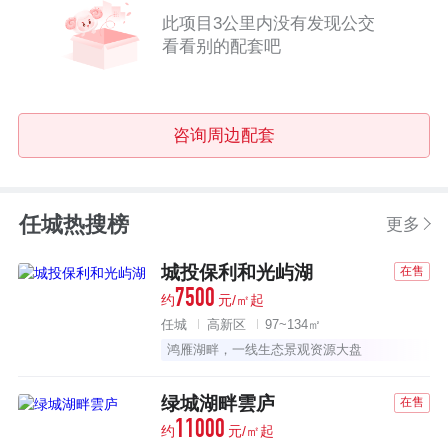
此项目3公里内没有发现公交
看看别的配套吧
咨询周边配套
任城热搜榜
更多
城投保利和光屿湖
在售
7500
约
元/㎡起
任城
高新区
97~134㎡
鸿雁湖畔，一线生态景观资源大盘
绿城湖畔雲庐
在售
11000
约
元/㎡起