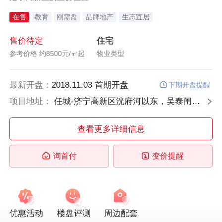
在售
教育
刚需盘
品牌地产
生态宜居
售价待定
住宅
参考价格 约8500元/㎡起
物业类型
最新开盘：
2018.11.03 首期开盘
下期开盘提醒
项目地址：
任城-济宁高新区洸府河以东，吴泰闸路杨桥绿地南
查看更多详细信息
询首付
变价提醒
优惠活动
楼盘评测
周边配套