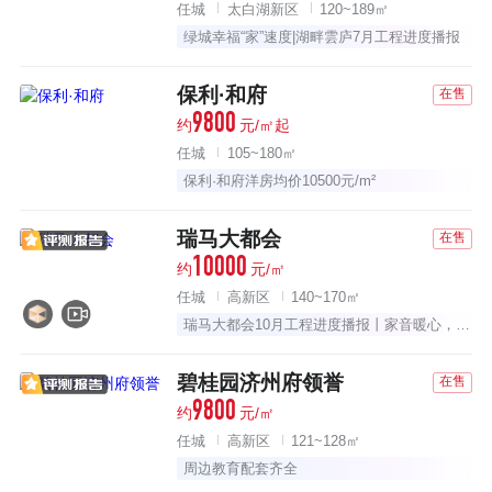
任城
太白湖新区
120~189㎡
绿城幸福“家”速度|湖畔雲庐7月工程进度播报
保利·和府
在售
9800
约
元/㎡起
任城
105~180㎡
保利·和府洋房均价10500元/m²
瑞马大都会
在售
10000
约
元/㎡
任城
高新区
140~170㎡
瑞马大都会10月工程进度播报丨家音暖心，只待美好渐成
碧桂园济州府领誉
在售
9800
约
元/㎡
任城
高新区
121~128㎡
周边教育配套齐全