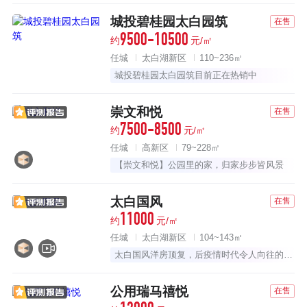
城投碧桂园太白园筑
在售
9500-10500
约
元/㎡
任城
太白湖新区
110~236㎡
城投碧桂园太白园筑目前正在热销中
崇文和悦
在售
7500-8500
约
元/㎡
任城
高新区
79~228㎡
【崇文和悦】公园里的家，归家步步皆风景
太白国风
在售
11000
约
元/㎡
任城
太白湖新区
104~143㎡
太白国风洋房顶复，后疫情时代令人向往的生活！
公用瑞马禧悦
在售