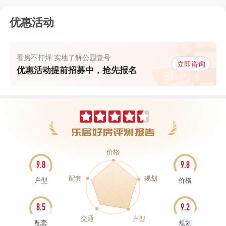
优惠活动
看房不打烊 实地了解公园壹号
立即咨询
优惠活动提前招募中，抢先报名
价格
9.8
9.8
配套
规划
户型
价格
8.5
9.2
交通
户型
配套
规划