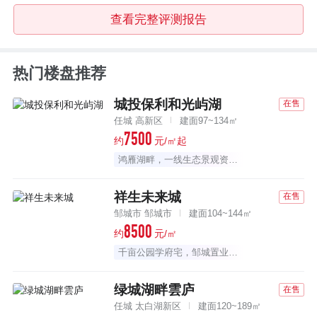
查看完整评测报告
热门楼盘推荐
城投保利和光屿湖
在售
任城 高新区
建面97~134㎡
7500
约
元/㎡起
鸿雁湖畔，一线生态景观资源大盘
祥生未来城
在售
邹城市 邹城市
建面104~144㎡
8500
约
元/㎡
千亩公园学府宅，邹城置业首选
绿城湖畔雲庐
在售
任城 太白湖新区
建面120~189㎡