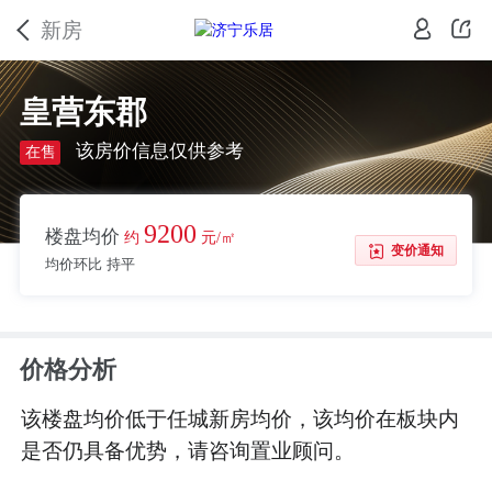
新房
皇营东郡
该房价信息仅供参考
在售
9200
楼盘均价
约
元/㎡
变价通知
均价环比 持平
价格分析
该楼盘均价低于任城新房均价，该均价在板块内
是否仍具备优势，请咨询置业顾问。