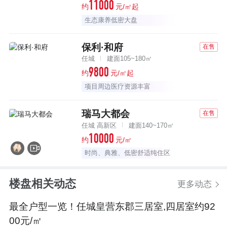
11000
约
元/㎡起
生态康养低密大盘
保利·和府
在售
任城
建面105~180㎡
9800
约
元/㎡起
项目周边医疗资源丰富
瑞马大都会
在售
任城 高新区
建面140~170㎡
10000
约
元/㎡
时尚、典雅、低密舒适纯住区
楼盘相关动态
更多动态
最全户型一览！任城皇营东郡三居室,四居室约92
00元/㎡