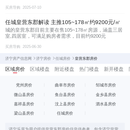
买房导购
2025-07-10
任城皇营东郡解读 主推105~178㎡约9200元/㎡
城的皇营东郡目前主要在售105~178㎡房源，涵盖三居
室,四居室，可满足购房者需求，目前约9200元
买房导购
2025-06-30
济宁房产信息网
济宁房价
任城房价
皇营东郡房价
区域房价
区域楼盘
附近楼盘
热门楼盘
新开楼盘
兖州房价
曲阜市房价
邹城市房价
微山县房价
鱼台县房价
金乡县房价
嘉祥县房价
汶上县房价
泗水县房价
梁山县房价
任城房价
济宁乐居为用户提供皇营东郡房价信息供参考，包含济宁皇营