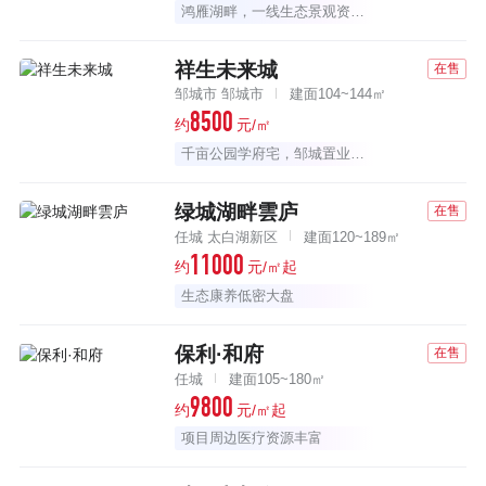
鸿雁湖畔，一线生态景观资源大盘
祥生未来城
在售
邹城市 邹城市
建面104~144㎡
8500
约
元/㎡
千亩公园学府宅，邹城置业首选
绿城湖畔雲庐
在售
任城 太白湖新区
建面120~189㎡
11000
约
元/㎡起
生态康养低密大盘
保利·和府
在售
任城
建面105~180㎡
9800
约
元/㎡起
项目周边医疗资源丰富