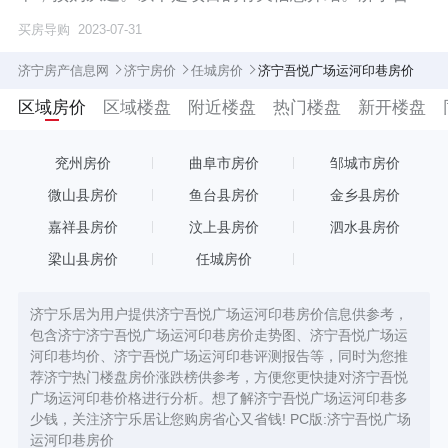
广场
买房导购
2023-07-31
济宁房产信息网
济宁房价
任城房价
济宁吾悦广场运河印巷房价
区域房价
区域楼盘
附近楼盘
热门楼盘
新开楼盘
兖州房价
曲阜市房价
邹城市房价
微山县房价
鱼台县房价
金乡县房价
嘉祥县房价
汶上县房价
泗水县房价
梁山县房价
任城房价
济宁乐居为用户提供济宁吾悦广场运河印巷房价信息供参考，
包含济宁济宁吾悦广场运河印巷房价走势图、济宁吾悦广场运
河印巷均价、济宁吾悦广场运河印巷评测报告等，同时为您推
荐济宁热门楼盘房价涨跌榜供参考，方便您更快捷对济宁吾悦
广场运河印巷价格进行分析。想了解济宁吾悦广场运河印巷多
少钱，关注济宁乐居让您购房省心又省钱! PC版:
济宁吾悦广场
运河印巷房价