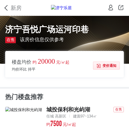
新房
济宁吾悦广场运河印巷
该房价信息仅供参考
在售
20000
楼盘均价
约
元/㎡起
变价通知
均价环比 持平
热门楼盘推荐
城投保利和光屿湖
在售
任城 高新区
建面97~134㎡
7500
约
元/㎡起