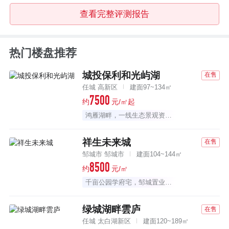
查看完整评测报告
热门楼盘推荐
城投保利和光屿湖
在售
任城 高新区
建面97~134㎡
7500
约
元/㎡起
鸿雁湖畔，一线生态景观资源大盘
祥生未来城
在售
邹城市 邹城市
建面104~144㎡
8500
约
元/㎡
千亩公园学府宅，邹城置业首选
绿城湖畔雲庐
在售
任城 太白湖新区
建面120~189㎡