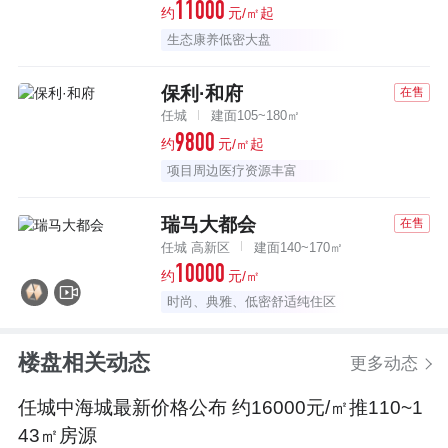
11000
约
元/㎡起
生态康养低密大盘
保利·和府
在售
任城
建面105~180㎡
9800
约
元/㎡起
项目周边医疗资源丰富
瑞马大都会
在售
任城 高新区
建面140~170㎡
10000
约
元/㎡
时尚、典雅、低密舒适纯住区
楼盘相关动态
更多动态
任城中海城最新价格公布 约16000元/㎡推110~1
43㎡房源