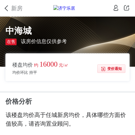
新房
中海城
该房价信息仅供参考
在售
16000
楼盘均价
约
元/㎡
变价通知
均价环比 持平
价格分析
该楼盘均价高于任城新房均价，具体哪些方面价
值较高，请咨询置业顾问。