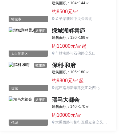
建筑面积：104~144㎡
约8500元/㎡
孟子湖新区中央公园北
邹城市
绿城湖畔雲庐
效果图
建筑面积：120~189㎡
约11000元/㎡起
车站南路与石佛路交叉口
太白湖新区
保利·和府
效果图
建筑面积：105~180㎡
约9800元/㎡起
赵庄路与新华路交汇处西北
任城
瑞马大都会
效果图
建筑面积：140~170㎡
约10000元/㎡
大禹西路与柳行互通立交交叉口东南约220米
任城