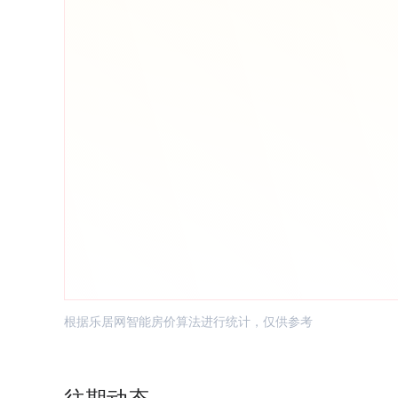
根据乐居网智能房价算法进行统计，仅供参考