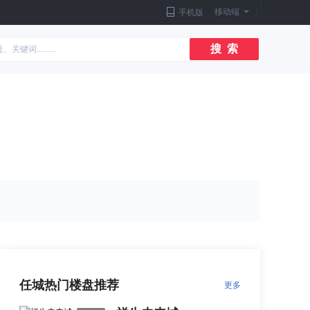
|
移动端
|
手机版
搜 索
任城热门楼盘推荐
更多