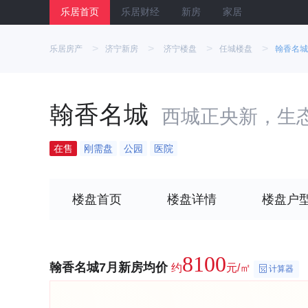
乐居首页
乐居财经
新房
家居
>
>
>
>
乐居房产
济宁新房
济宁楼盘
任城楼盘
翰香名城
翰香名城
西城正央新，生
在售
刚需盘
公园
医院
楼盘首页
楼盘详情
楼盘户
8100
翰香名城7月新房均价
约
元/㎡
计算器