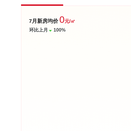
0
7月新房均价
元/㎡
环比上月
100%