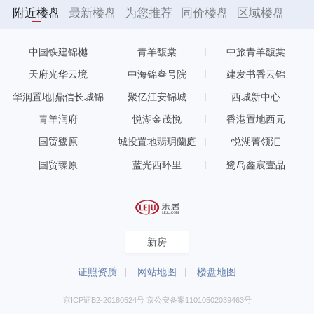
附近楼盘
最新楼盘
为您推荐
同价楼盘
区域楼盘
中国铁建锦樾
青羊馥棠
中旅青羊馥棠
天府光华云境
中海锦叁号院
建发书香云锦
华润置地|鼎信长城锦
聚亿江安锦城
西城新中心
官和鸣
青羊润府
悦湖金茂悦
香港置地西元
国贸鹭原
城投置地翡玥蘭庭
悦湖菁领汇
国贸臻原
蓝光西环里
鹭岛鑫宸壹品
新房
证照资质
网站地图
楼盘地图
京ICP证B2-20180524号 京公安备案11010502039463号