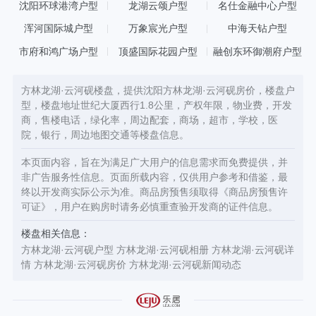
沈阳环球港湾户型
龙湖云颂户型
名仕金融中心户型
浑河国际城户型
万象宸光户型
中海天钻户型
市府和鸿广场户型
顶盛国际花园户型
融创东环御潮府户型
方林龙湖·云河砚楼盘，提供沈阳方林龙湖·云河砚房价，楼盘户
型，楼盘地址世纪大厦西行1.8公里，产权年限，物业费，开发
商，售楼电话，绿化率，周边配套，商场，超市，学校，医
院，银行，周边地图交通等楼盘信息。
本页面内容，旨在为满足广大用户的信息需求而免费提供，并
非广告服务性信息。页面所载内容，仅供用户参考和借鉴，最
终以开发商实际公示为准。商品房预售须取得《商品房预售许
可证》，用户在购房时请务必慎重查验开发商的证件信息。
楼盘相关信息：
方林龙湖·云河砚户型
方林龙湖·云河砚相册
方林龙湖·云河砚详
情
方林龙湖·云河砚房价
方林龙湖·云河砚新闻动态