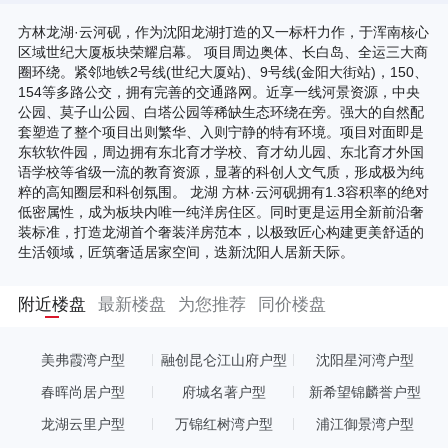
方林龙湖·云河砚，作为沈阳龙湖打造的又一标杆力作，于浑南核心
区域世纪大厦板块荣耀启幕。 项目周边奥体、长白岛、全运三大商
圈环绕。紧邻地铁2号线(世纪大厦站)、9号线(金阳大街站)，150、
154等多路公交，拥有完善的交通路网。近享一线河景资源，中央
公园、莫子山公园、白塔公园等稀缺生态环绕在旁。强大的自然配
套塑造了整个项目出则繁华、入则宁静的特有环境。项目对面即是
东软软件园，周边拥有东北育才学校、育才幼儿园、东北育才外国
语学校等省级一流的教育资源，显著的科创人文气质，形成极为纯
粹的高知圈层和科创氛围。 龙湖 方林·云河砚拥有1.3容积率的绝对
低密属性，成为板块内唯一纯洋房住区。同时更是运用全新前沿奢
装标准，打造龙湖首个奢装洋房范本，以极致匠心构建更美舒适的
生活领域，匠筑奢适居家空间，迭新沈阳人居新天际。
附近楼盘
最新楼盘
为您推荐
同价楼盘
美弗霞湾户型
融创昆仑江山府户型
沈阳星河湾户型
春晖尚居户型
府城名著户型
新希望锦麟誉户型
龙湖云里户型
万锦红树湾户型
浦江御景湾户型