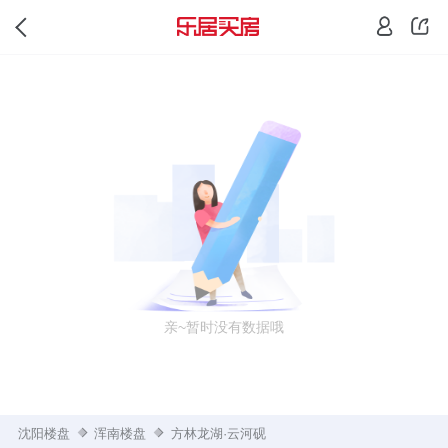
亲~暂时没有数据哦
沈阳楼盘
浑南楼盘
方林龙湖·云河砚