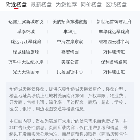
面积约30万㎡，由21栋高层组成。项目容积率为2.0，规划建面约
附近楼盘
最新楼盘
为您推荐
同价楼盘
区域楼盘
96-178㎡洋房，打造高品质的纯居住小区。 华侨城天鹅堡占据主
城核芯区位，集居住、消费、娱乐、教育、休闲于一体。周边东城
万达、国贸、鸿福路、华南mall、西城楼等五大主城商圈环绕，一
达鑫江滨新城君悦
美的招商东樾蜜越
新世纪首铸君汇府
站式醇熟生活。
孚泰锦城
丰华汇
丰华珑远翠珑湾
珑远万江翠珑湾
中海左岸东宸
碧桂园云樾半岛
绿城桂语旗峰
嘉宏锦园
万科瑧湾汇
万科中天世纪水岸
美霖公馆
保利首铸鹭湾
光大天骄国际
民盈国贸中心
万科瑧山汇
华侨城天鹅堡楼盘，提供东莞华侨城天鹅堡房价，楼盘户型，
楼盘地址高埗镇上江城村莞潢南路东侧，产权年限，物业费，
开发商，售楼电话，绿化率，周边配套，商场，超市，学校，
医院，银行，周边地图交通等楼盘信息。
本页面内容，旨在为满足广大用户的信息需求而免费提供，并
非广告服务性信息。页面所载内容，仅供用户参考和借鉴，最
终以开发商实际公示为准。商品房预售须取得《商品房预售许