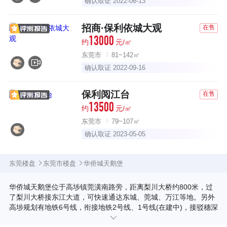
确认取证 2022-06-13
招商·保利依城大观
在售
13000
约
元/㎡
东莞市
81~142㎡
确认取证 2022-09-16
保利阅江台
在售
13500
约
元/㎡
东莞市
79~107㎡
确认取证 2023-05-05
东莞楼盘
东莞市楼盘
华侨城天鹅堡
华侨城天鹅堡位于高埗镇莞潢南路旁，距离梨川大桥约800米，过
了梨川大桥接东江大道，可快速通达东城、莞城、万江等地。另外
高埗规划有地铁6号线，衔接地铁2号线、1号线(在建中)，接驳穗深
城际、虎门高铁站，交通较便利。 项目总占地面积约11万㎡，建面