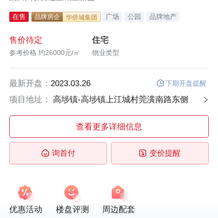
在售
广场
公园
品牌地产
品牌房企
华侨城集团
黄金周必看好房
售价待定
住宅
参考价格 约26000元/㎡
物业类型
最新开盘：
2023.03.26
下期开盘提醒
项目地址：
高埗镇-高埗镇上江城村莞潢南路东侧
查看更多详细信息
询首付
变价提醒
优惠活动
楼盘评测
周边配套