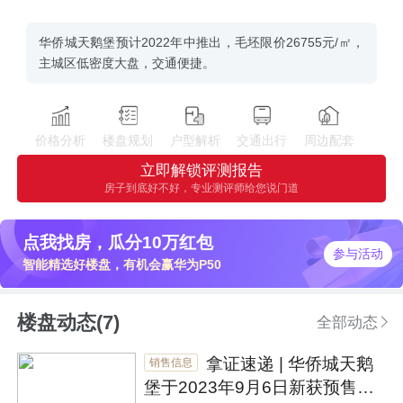
华侨城天鹅堡预计2022年中推出，毛坯限价26755元/㎡，
主城区低密度大盘，交通便捷。
价格分析
楼盘规划
户型解析
交通出行
周边配套
立即解锁评测报告
房子到底好不好，专业测评师给您说门道
点我找房，瓜分10万红包
参与活动
智能精选好楼盘，有机会赢华为P50
楼盘动态(7)
全部动态
拿证速递 | 华侨城天鹅
销售信息
堡于2023年9月6日新获预售证