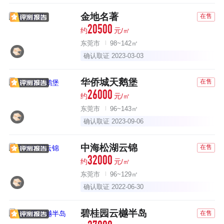
金地名著
在售
20500
约
元/㎡
东莞市
98~142㎡
确认取证 2023-03-03
华侨城天鹅堡
在售
26000
约
元/㎡
东莞市
96~143㎡
确认取证 2023-09-06
中海松湖云锦
在售
32000
约
元/㎡
东莞市
96~129㎡
确认取证 2022-06-30
碧桂园云樾半岛
在售