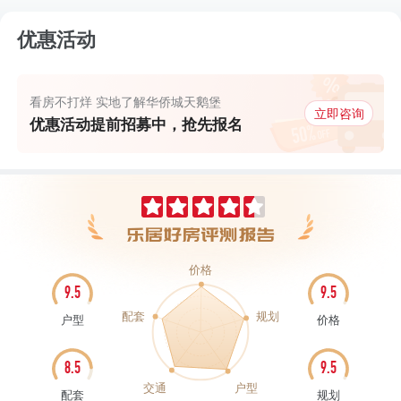
优惠活动
看房不打烊 实地了解华侨城天鹅堡
立即咨询
优惠活动提前招募中，抢先报名
价格
9.5
9.5
配套
规划
户型
价格
8.5
9.5
交通
户型
配套
规划