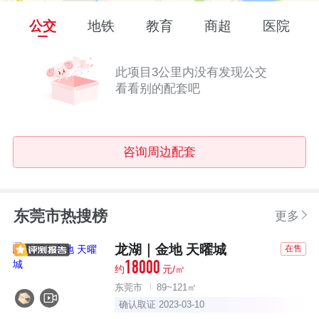
公交
地铁
教育
商超
医院
此项目3公里内没有发现公交
看看别的配套吧
咨询周边配套
东莞市热搜榜
更多
龙湖｜金地 天曜城
在售
18000
约
元/㎡
东莞市
89~121㎡
确认取证 2023-03-10