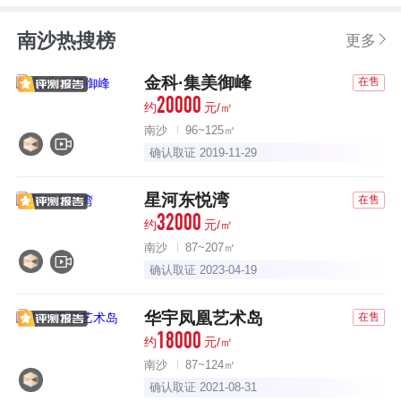
南沙热搜榜
更多
金科·集美御峰
在售
20000
约
元/㎡
南沙
96~125㎡
确认取证 2019-11-29
星河东悦湾
在售
32000
约
元/㎡
南沙
87~207㎡
确认取证 2023-04-19
华宇凤凰艺术岛
在售
18000
约
元/㎡
南沙
87~124㎡
确认取证 2021-08-31