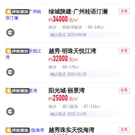
绿城陕建·广州桂语汀澜
在售
34000
约
元/㎡
南沙
明珠湾板块
99~140㎡
确认取证 2023-09-08
越秀·明珠天悦江湾
在售
32000
约
元/㎡
南沙
88~179㎡
确认取证 2021-01-25
阳光城·丽景湾
在售
25000
约
元/㎡
南沙
蕉门板块
87~118㎡
确认取证 2021-11-05
越秀珠实天悦海湾
在售