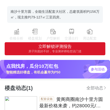
南沙十里方圆，全能生活配套大社区，总建筑面积约156万
㎡，现主推约79-127㎡三至四房。
价格分析
楼盘规划
户型解析
交通出行
周边配套
立即解锁评测报告
房子到底好不好，专业测评师给您说门道
点我找房，瓜分10万红包
参与活动
智能精选好楼盘，有机会赢华为P50
楼盘动态(1)
全部动态
黄阁商圈南沙十里方圆
配套设施
最新价格来袭，约28000元/