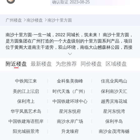
确认取证 2023-08-25
广州楼盘
南沙楼盘
南沙十里方圆
南沙十里方圆·一生一城，2022 同城长，筑未来！ 南沙十里方圆，
是方圆集团在广州打造的一个大盘级别的十里方圆系列产品，项目
位于黄阁大道南主干道旁，双山环绕，南临大山乸森林公园，西接
庐前山，东至麒麟广场。总占地面积86万㎡，建筑面积156万㎡，
涵盖住宅/公寓/写字楼/幼儿园/小学中学/古村落/岭南风情街等全方
附近楼盘
最新楼盘
为您推荐
同价楼盘
区域楼盘
位业态，打造城市综合体东方人居大城！ 除此之外，项目还沿着
1.8km滨水步道，打造仿古古巷、滨水休闲餐饮区、复合型的文化
展览中心、沉浸式的文化体验区；小区内设置活动空间，4点半学
中铁阅江来
金科集美御峰
佳兆业凤鸣山
堂、青云书屋、邻里中心、康体健身区、儿童欢乐天地、趣味棋牌
区、共享办公区等全能配套。
美的江上沄启
时代天逸（广州）
保利南沙天汇
保利湾上
中国铁建环球中心
越秀滨海花城
华宇凤凰艺术岛
星河东悦府
星河东悦湾
中国铁建海语熙岸
南沙水岸广场
保利半岛
阳光城丽景湾
升龙臻府
南沙金茂湾海樾