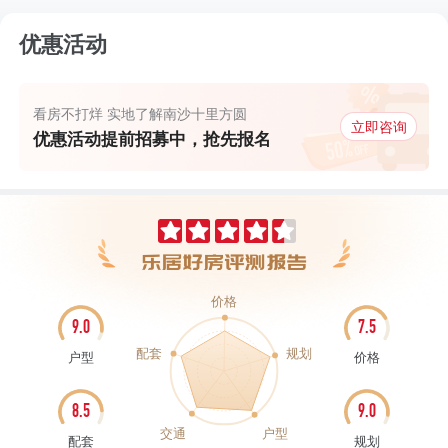
优惠活动
看房不打烊 实地了解南沙十里方圆
立即咨询
优惠活动提前招募中，抢先报名
价格
9.0
7.5
配套
规划
户型
价格
8.5
9.0
交通
户型
配套
规划