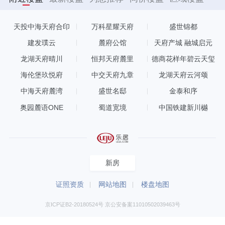
天投中海天府合印
万科星耀天府
盛世锦都
建发璞云
麓府公馆
天府产城 融城启元
龙湖天府晴川
恒邦天府麓里
德商花样年碧云天玺
海伦堡玖悦府
中交天府九章
龙湖天府云河颂
中海天府麓湾
盛世名邸
金泰和序
奥园麓语ONE
蜀道宽境
中国铁建新川樾
新房
证照资质
网站地图
楼盘地图
京ICP证B2-20180524号 京公安备案11010502039463号