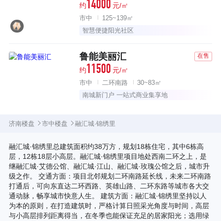
14000
约
元/㎡
市中
125~139㎡
智慧便捷阳光社区
鲁能美丽汇
在售
11500
约
元/㎡
市中
二环南路
30~83㎡
南城新门户 一站式商业集享地
济南楼盘
市中楼盘
融汇城·锦绣里
融汇城·锦绣里总建筑面积约38万方，规划18栋住宅，其中6栋高
层，12栋18层小高层。融汇城·锦绣里项目地处西南二环之上，是
继融汇城·艾德公馆、融汇城·江山、融汇城·玫瑰公馆之后，城市升
级之作。 交通方面：项目北邻规划二环南路延长线，未来二环南路
打通后，可向东直达二环西路、英雄山路、二环东路等城市各大交
通动脉，畅享城市快意人生。 建筑方面：融汇城·锦绣里坚持以人
为本的原则，在打造建筑时，严格计算日照采光角度与时间，高层
与小高层排列距离得当，在冬季也能保证充足的居家阳光；选用绿