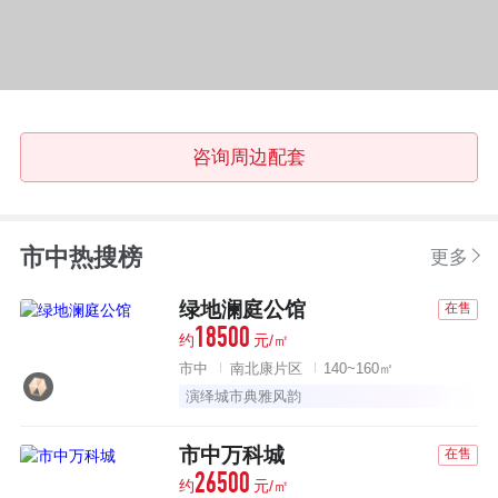
咨询周边配套
市中热搜榜
更多
绿地澜庭公馆
在售
18500
约
元/㎡
市中
南北康片区
140~160㎡
演绎城市典雅风韵
市中万科城
在售
26500
约
元/㎡