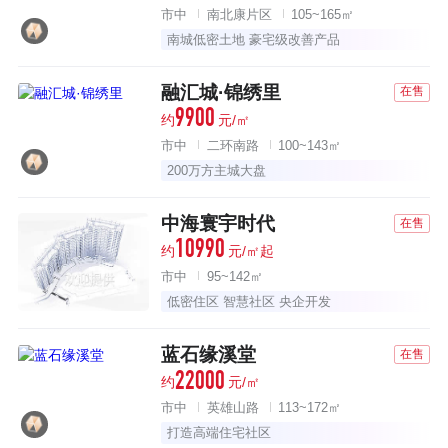
市中
南北康片区
105~165㎡
南城低密土地 豪宅级改善产品
融汇城·锦绣里
在售
9900
约
元/㎡
市中
二环南路
100~143㎡
200万方主城大盘
中海寰宇时代
在售
10990
约
元/㎡起
市中
95~142㎡
低密住区 智慧社区 央企开发
蓝石缘溪堂
在售
22000
约
元/㎡
市中
英雄山路
113~172㎡
打造高端住宅社区