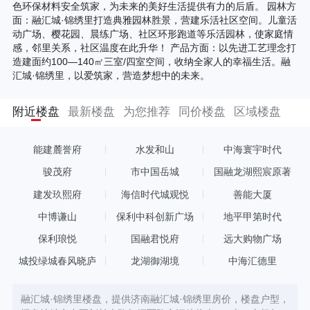
色环保材料安全筑家，为未来的美好生活提供有力的后盾。 园林方
面：融汇城·锦绣里打造典雅园林胜景，营建乐活社区空间。儿童活
动广场、樱花园、晨练广场、社区环形跑道等乐活园林，使家庭情
感，邻里关系，社区温度在此升华！ 产品方面：以先进工艺理念打
造建面约100—140㎡三室/四室空间，收纳全家人的幸福生活。融
汇城·锦绣里，以爱筑家，营造梦想中的未来。
附近楼盘
最新楼盘
为您推荐
同价楼盘
区域楼盘
能建麓誉府
水发和山
中海寰宇时代
骏茂府
市中国岳城
国融龙湖熙宸原著
建发玖熙府
海信时代城观悦
善能大厦
中博谦山
保利中科创新广场
地平甲第时代
保利琅悦
国融君悦府
远大购物广场
城投绿城春风晓庐
龙湖御湖境
中海汇德里
融汇城·锦绣里楼盘，提供济南融汇城·锦绣里房价，楼盘户型，