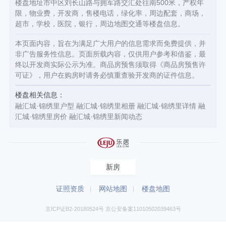
楼盘地址市中区刘长山路与拥军路交汇处往南500米，产权年
限，物业费，开发商，售楼电话，绿化率，周边配套，商场，
超市，学校，医院，银行，周边地图交通等楼盘信息。
本页面内容，旨在为满足广大用户的信息需求而免费提供，并
非广告服务性信息。页面所载内容，仅供用户参考和借鉴，最
终以开发商实际公示为准。商品房预售须取得《商品房预售许
可证》，用户在购房时请务必慎重查验开发商的证件信息。
楼盘相关信息：
融汇城·锦绣里户型
融汇城·锦绣里相册
融汇城·锦绣里详情
融
汇城·锦绣里房价
融汇城·锦绣里新闻动态
新房
证照资质
网站地图
楼盘地图
京ICP证B2-20180524号 京公安备案11010502039463号