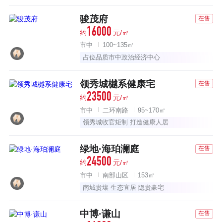
骏茂府
在售
16000
约
元/㎡
市中
100~135㎡
占位品质市中政治经济中心
领秀城樾系健康宅
在售
23500
约
元/㎡
市中
二环南路
95~170㎡
领秀城收官矩制 打造健康人居
绿地·海珀澜庭
在售
24500
约
元/㎡
市中
南部山区
153㎡
南城贵壤 生态宜居 隐贵豪宅
中博·谦山
在售