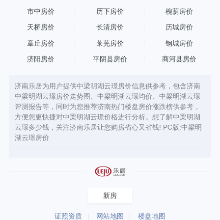
市中房价
历下房价
槐荫房价
天桥房价
长清房价
历城房价
章丘房价
莱芜房价
钢城房价
济阳房价
平阴县房价
商河县房价
济南乐居为用户提供中梁明湖云璟房价信息供参考，包含济南
中梁明湖云璟房价走势图、中梁明湖云璟均价、中梁明湖云璟
评测报告等，同时为您推荐济南热门楼盘房价涨跌榜供参考，
方便您更快捷对中梁明湖云璟价格进行分析。想了解中梁明湖
云璟多少钱，关注济南乐居让您购房省心又省钱! PC版:
中梁明
湖云璟房价
新房
证照资质
网站地图
楼盘地图