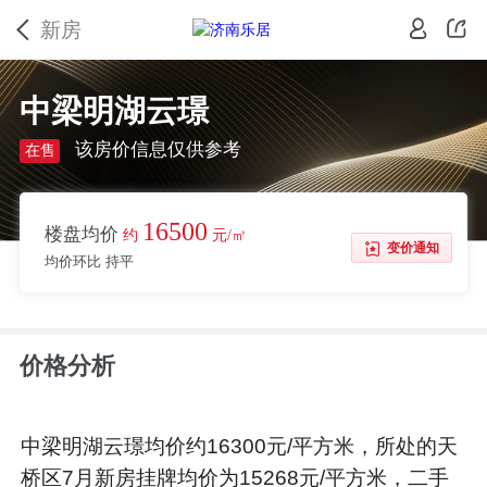
新房
中梁明湖云璟
该房价信息仅供参考
在售
16500
楼盘均价
约
元/㎡
变价通知
均价环比 持平
价格分析
中梁明湖云璟均价约16300元/平方米，所处的天
桥区7月新房挂牌均价为15268元/平方米，二手