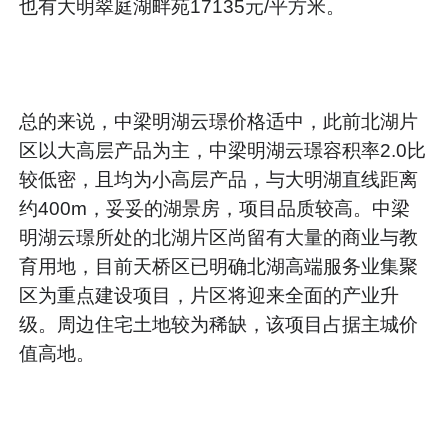
也有大明翠庭湖畔苑17135元/平方米。
总的来说，中梁明湖云璟价格适中，此前北湖片
区以大高层产品为主，中梁明湖云璟容积率2.0比
较低密，且均为小高层产品，与大明湖直线距离
约400m，妥妥的湖景房，项目品质较高。中梁
明湖云璟所处的北湖片区尚留有大量的商业与教
育用地，目前天桥区已明确北湖高端服务业集聚
区为重点建设项目，片区将迎来全面的产业升
级。周边住宅土地较为稀缺，该项目占据主城价
值高地。