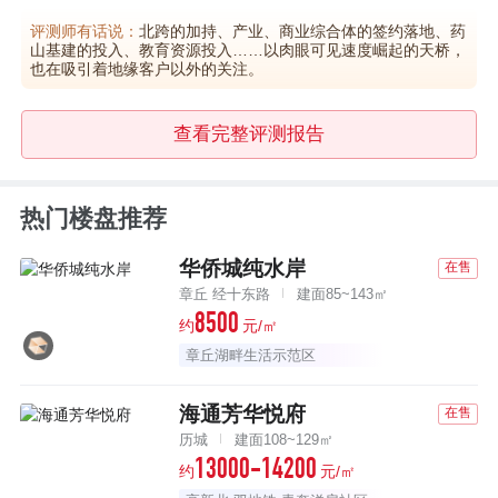
评测师有话说：
北跨的加持、产业、商业综合体的签约落地、药
山基建的投入、教育资源投入……以肉眼可见速度崛起的天桥，
也在吸引着地缘客户以外的关注。
查看完整评测报告
热门楼盘推荐
华侨城纯水岸
在售
章丘 经十东路
建面85~143㎡
8500
约
元/㎡
章丘湖畔生活示范区
海通芳华悦府
在售
历城
建面108~129㎡
13000-14200
约
元/㎡