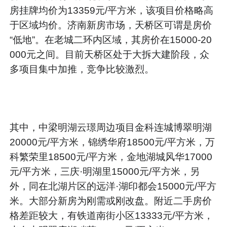
房挂牌均价为13359元/平方米，该项目价格略高
于区域均价。济南新房市场，天桥区可谓是房价
“低地”。在老城二环内区域，其房价在15000-20
000元之间。目前天桥区处于大拆大建阶段，众
多项目集中加推，竞争比较激烈。
其中，中梁明湖云璟周边项目金科连城博翠明湖
20000元/平方米，锦绣华府18500元/平方米，万
科繁荣里18500元/平方米，金地湖城风华17000
元/平方米，三庆·明湖里15000元/平方米，另
外，同在北湖片区的远洋·湖印都会15000元/平方
米。大部分新房为刚需或刚改盘。附近二手房价
格差距较大，有铁道南街小区13333元/平方米，