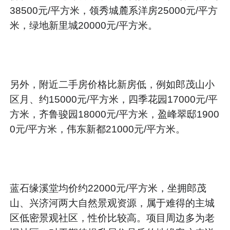
38500元/平方米，领秀城麓系洋房25000元/平方
米，绿地新里城20000元/平方米。
另外，附近二手房价格比新房低，例如郎茂山小
区月、约15000元/平方米，四季花园17000元/平
方米，齐鲁骏园18000元/平方米，盈峰翠邸1900
0元/平方米，伟东新都21000元/平方米。
蓝石缘溪堂均价约22000元/平方米，坐拥郎茂
山、兴济河两大自然景观资源，属于难得的主城
区低密景观社区，性价比较高。项目周边多为老