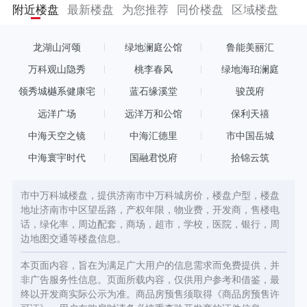
区。市中万科城享超越CBD的大城配套，豪宅级的改善产品，品牌
附近楼盘
最新楼盘
为您推荐
同价楼盘
区域楼盘
物业（2022年中国物业服务315满意度调查第一名），打造建面约
105~165㎡公园臻装洋房，为济南再造城市住区典范。
龙湖山河颂
绿地澜庭公馆
鲁能美丽汇
万科观山隐秀
桃李春风
绿地海珀澜庭
领秀城樾系健康宅
蓝石缘溪堂
骏茂府
远洋广场
远洋万和公馆
保利天禧
中海天空之镜
中海汇德里
市中国岳城
中海寰宇时代
国融君悦府
拾锦云筑
市中万科城楼盘，提供济南市中万科城房价，楼盘户型，楼盘
地址济南市中区望岳路，产权年限，物业费，开发商，售楼电
话，绿化率，周边配套，商场，超市，学校，医院，银行，周
边地图交通等楼盘信息。
本页面内容，旨在为满足广大用户的信息需求而免费提供，并
非广告服务性信息。页面所载内容，仅供用户参考和借鉴，最
终以开发商实际公示为准。商品房预售须取得《商品房预售许