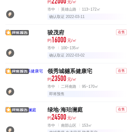
22000
约
元/㎡
市中
英雄山路
113~172㎡
确认取证 2022-03-11
骏茂府
在售
16000
约
元/㎡
市中
100~135㎡
确认取证 2022-03-02
领秀城樾系健康宅
在售
23500
约
元/㎡
市中
二环南路
95~170㎡
即将预售
绿地·海珀澜庭
在售
24500
约
元/㎡
市中
南部山区
153㎡