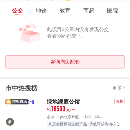
公交
地铁
教育
商超
医院
此项目3公里内没有发现公交
看看别的配套吧
咨询周边配套
市中热搜榜
更多
绿地澜庭公馆
在售
18500
约
元/㎡
市中
南北康片区
140~160㎡
购房者目标聚焦|优产品+优教育成热销核心推动力