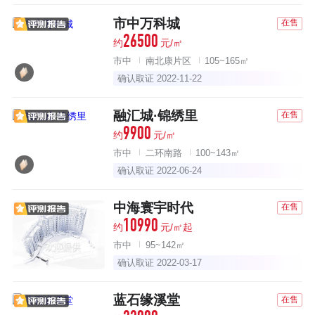
市中万科城
在售
26500
约
元/㎡
市中
南北康片区
105~165㎡
确认取证 2022-11-22
融汇城·锦绣里
在售
9900
约
元/㎡
市中
二环南路
100~143㎡
确认取证 2022-06-24
中海寰宇时代
在售
10990
约
元/㎡起
市中
95~142㎡
确认取证 2022-03-17
蓝石缘溪堂
在售