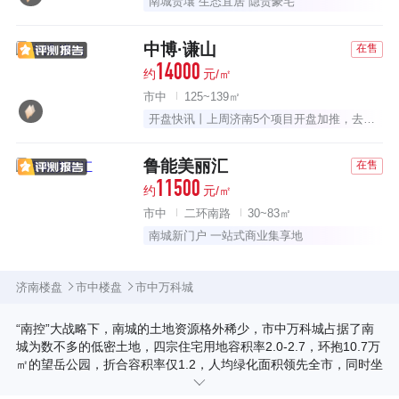
南城贵壤 生态宜居 隐贵豪宅
中博·谦山
在售
14000
约
元/㎡
市中
125~139㎡
开盘快讯丨上周济南5个项目开盘加推，去化率约41%
鲁能美丽汇
在售
11500
约
元/㎡
市中
二环南路
30~83㎡
南城新门户 一站式商业集享地
济南楼盘
市中楼盘
市中万科城
“南控”大战略下，南城的土地资源格外稀少，市中万科城占据了南
城为数不多的低密土地，四宗住宅用地容积率2.0-2.7，环抱10.7万
㎡的望岳公园，折合容积率仅1.2，人均绿化面积领先全市，同时坐
拥双山顶山、兴隆山、万灵山，是规划洋房为主的珍藏级近山社