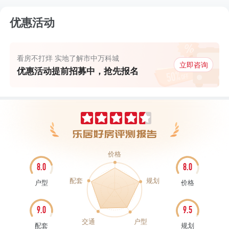
优惠活动
看房不打烊 实地了解市中万科城
立即咨询
优惠活动提前招募中，抢先报名
价格
8.0
8.0
配套
规划
户型
价格
9.0
9.5
交通
户型
配套
规划