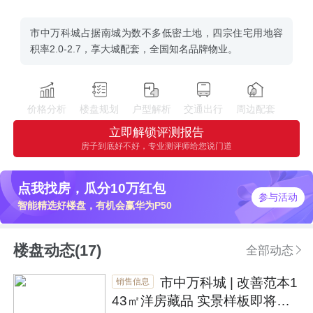
市中万科城占据南城为数不多低密土地，四宗住宅用地容
积率2.0-2.7，享大城配套，全国知名品牌物业。
价格分析
楼盘规划
户型解析
交通出行
周边配套
立即解锁评测报告
房子到底好不好，专业测评师给您说门道
点我找房，瓜分10万红包
参与活动
智能精选好楼盘，有机会赢华为P50
楼盘动态(17)
全部动态
市中万科城 | 改善范本1
销售信息
43㎡洋房藏品 实景样板即将绽