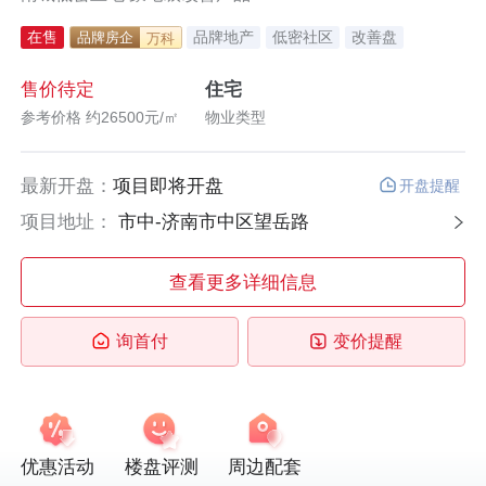
在售
品牌地产
低密社区
改善盘
品牌房企
万科
黄金周优选楼盘
售价待定
住宅
参考价格 约26500元/㎡
物业类型
最新开盘：
项目即将开盘
开盘提醒
项目地址：
市中-济南市中区望岳路
查看更多详细信息
询首付
变价提醒
优惠活动
楼盘评测
周边配套