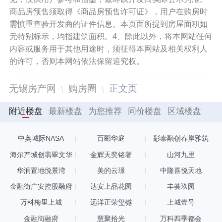
商品房预售须取得《商品房预售许可证》，用户在购房时
需慎重查验开发商的证件信息。本页面所提到房屋面积如
无特别标示，均指建筑面积。4、除此以外，将本网站任何
内容或服务用于其他用途时，须征得本网站及相关权利人
的许可，否则本网站依法保留追究权。
无锡房产网
购房圈
正文页
附近楼盘
最新楼盘
为您推荐
同价楼盘
区域楼盘
中奥城际NASA
百郦华庭
彰泰融创春岸雅筑
海尔产城创翡翠文华
金辉天奕铭著
山河九里
华润置地悦景湾
美的云璟
中隆喜悦天地
金融街广安控股融府
达安上品花园
丰荟玖园
万科梅里上城
远洋正荣玺樾
上城壹号
金融街融府
慧聚拾光
万科四季都会