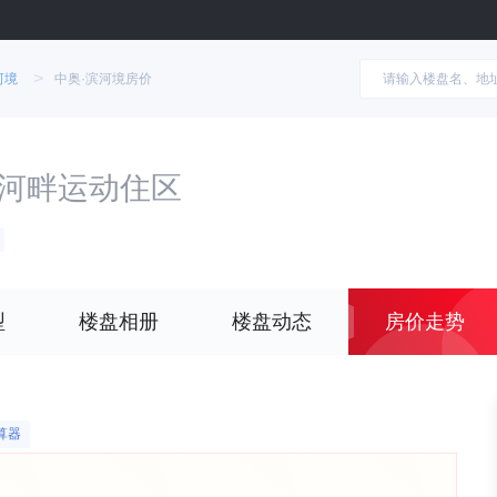
>
河境
中奥·滨河境房价
渎河畔运动住区
型
楼盘相册
楼盘动态
房价走势
算器