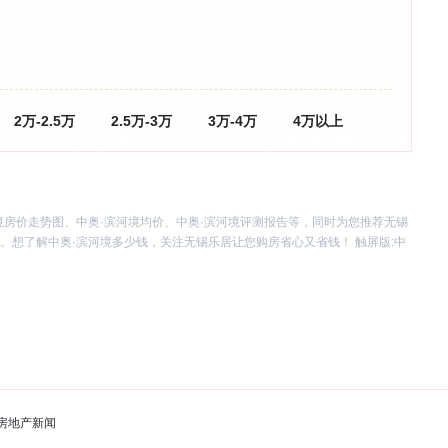
2万-2.5万
2.5万-3万
3万-4万
4万以上
境房价走势图、中奥·滨河境均价、中奥·滨河境评测报告等，同时为您推荐无锡
。想了解中奥·滨河境多少钱，关注无锡乐居让您购房省心又省钱！ 触屏版:
中
房地产新闻