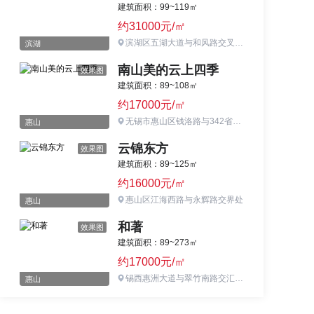
建筑面积：99~119㎡
约31000元/㎡
滨湖区五湖大道与和风路交叉口西北侧
滨湖
南山美的云上四季
效果图
建筑面积：89~108㎡
约17000元/㎡
无锡市惠山区钱洛路与342省道交汇处
惠山
云锦东方
效果图
建筑面积：89~125㎡
约16000元/㎡
惠山区江海西路与永辉路交界处
惠山
和著
效果图
建筑面积：89~273㎡
约17000元/㎡
锡西惠洲大道与翠竹南路交汇处向西200米
惠山