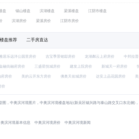
楼盘
锡山楼盘
滨湖楼盘
梁溪楼盘
江阴市楼盘
价
滨湖房价
梁溪房价
江阴市房价
楼盘推荐
二手房直达
雅居乐远洋公园里房价
吉宝季景铭邸房价
龙湖粼云上府房价
中邦拉普
金融街融府房价
三盛星悦城房价
建发上院房价
新城天一府房价
融府房价
美的云开东方房价
佛奥天佑城房价
达安上品花园房价
美
房价
型图，中奥滨河境图片，中奥滨河境楼盘地址(新吴区锡兴路与泰山路交叉口东北侧)
中奥滨河境基本信息
中奥滨河境房价
中奥滨河境新闻