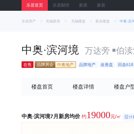
乐居首页
乐居财经
新房
家居
>
>
>
>
乐居房产
无锡新房
无锡楼盘
新吴楼盘
中奥·滨
中奥·滨河境
万达旁 ￭伯
在售
品牌房企
中奥地产
品牌地产
改善盘
回血618
楼盘首页
楼盘详情
楼盘户
19000
中奥·滨河境7月新房均价
约
元/㎡
计