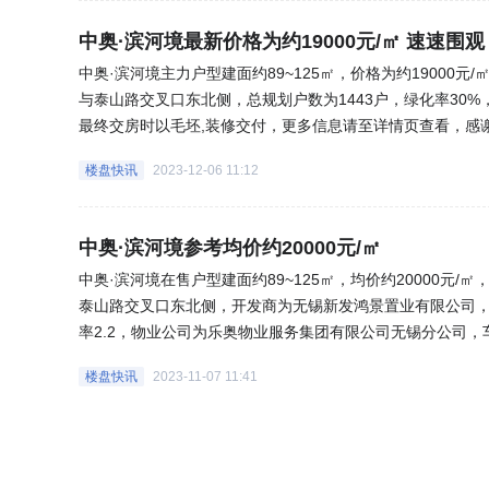
中奥·滨河境最新价格为约19000元/㎡ 速速围观
中奥·滨河境主力户型建面约89~125㎡，价格为约19000
与泰山路交叉口东北侧，总规划户数为1443户，绿化率30
最终交房时以毛坯,装修交付，更多信息请至详情页查看，感谢
楼盘快讯
2023-12-06 11:12
中奥·滨河境参考均价约20000元/㎡
中奥·滨河境在售户型建面约89~125㎡，均价约20000元
泰山路交叉口东北侧，开发商为无锡新发鸿景置业有限公司，总
率2.2，物业公司为乐奥物业服务集团有限公司无锡分公司，车
解更多资讯可继续关注“乐居买房”。(来源:乐居网)
楼盘快讯
2023-11-07 11:41