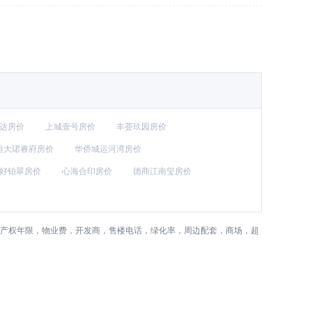
达房价
上城壹号房价
丰荟玖园房价
恒大珺睿府房价
华侨城运河湾房价
好铂翠房价
心海合印房价
德商江南玺房价
，产权年限，物业费，开发商，售楼电话，绿化率，周边配套，商场，超