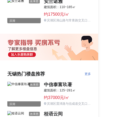
安兰诺雅
效果图
建筑面积：110~185㎡
约17500元/㎡
滨湖区湖山路与常青路交叉口东北侧
滨湖
无锡热门楼盘推荐
更多
中信泰富玖著
效果图
建筑面积：125~281㎡
约37000元/㎡
滨湖区震泽路与信成道交叉口东北
滨湖
桂语云间
效果图