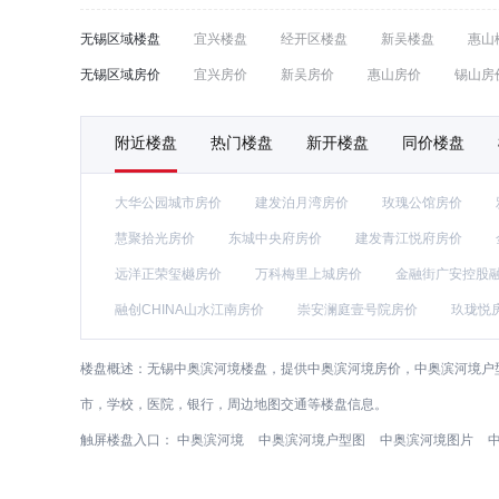
无锡区域楼盘
宜兴楼盘
经开区楼盘
新吴楼盘
惠山
无锡区域房价
宜兴房价
新吴房价
惠山房价
锡山房
附近楼盘
热门楼盘
新开楼盘
同价楼盘
大华公园城市房价
建发泊月湾房价
玫瑰公馆房价
慧聚拾光房价
东城中央府房价
建发青江悦府房价
远洋正荣玺樾房价
万科梅里上城房价
金融街广安控股
融创CHINA山水江南房价
崇安澜庭壹号院房价
玖珑悦
楼盘概述：
无锡中奥滨河境楼盘，提供中奥滨河境房价，中奥滨河境户
市，学校，医院，银行，周边地图交通等楼盘信息。
触屏楼盘入口：
中奥滨河境
中奥滨河境户型图
中奥滨河境图片