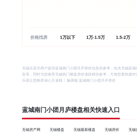
价格找房
1万以下
1万-1.5万
1.5-2万
无锡乐居为用户提供蓝城南门小团月庐房价信息供参考，包含无锡蓝城
告等，同时为您推荐无锡热门楼盘房价涨跌榜供参考，方便您更快捷对
乐居让您购房省心又省钱！ 触屏版:
蓝城南门小团月庐房价
蓝城南门小团月庐
楼盘相关快速入口
无锡房产网
无锡楼盘
无锡最新楼盘
无锡房价
无锡