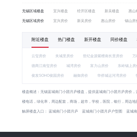
无锡区域楼盘
宜兴楼盘
经开区楼盘
新吴楼盘
惠山
无锡区域房价
宜兴房价
新吴房价
惠山房价
锡山房
附近楼盘
热门楼盘
新开楼盘
同价楼盘
云玺房价
夹城里房价
世纪金源紫檀南长里房价
万
德商江南玺房价
城湾房价
富力山房价
东岭锡上房
俊发SOHO俊园房价
融御房价
华侨城运河湾房价
楼盘概述：
无锡蓝城南门小团月庐楼盘，提供蓝城南门小团月庐房价，
楼电话，绿化率，周边配套，商场，超市，学校，医院，银行，周边地
触屏楼盘入口：
蓝城南门小团月庐
蓝城南门小团月庐户型图
蓝城