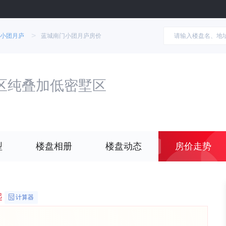
>
小团月庐
蓝城南门小团月庐房价
区纯叠加低密墅区
型
楼盘相册
楼盘动态
房价走势
起
计算器