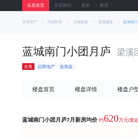
乐居首页
乐居财经
新房
家居
>
>
>
>
乐居房产
无锡新房
无锡楼盘
梁溪楼盘
蓝城南门
蓝城南门小团月庐
梁溪
在售
品牌地产
改善盘
楼盘首页
楼盘详情
楼盘户
620
蓝城南门小团月庐7月新房均价
约
万元/套