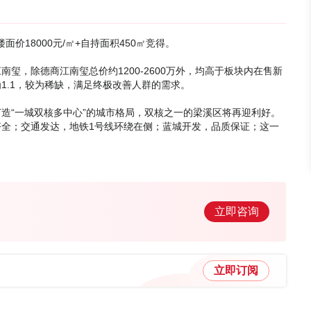
价18000元/㎡+自持面积450㎡竞得。
玺，除德商江南玺总价约1200-2600万外，均高于板块内在售新
1.1，较为稀缺，满足终极改善人群的需求。
造“一城双核多中心”的城市格局，双核之一的梁溪区将再迎利好。
全；交通发达，地铁1号线环绕在侧；蓝城开发，品质保证；这一
立即咨询
立即订阅