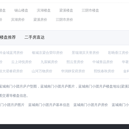
楼盘
锡山楼盘
滨湖楼盘
梁溪楼盘
江阴市楼盘
价
滨湖房价
梁溪房价
江阴市房价
楼盘推荐
二手房直达
科金域蓝湾房价
银城京梁合荣印房价
景瑞湖滨天誉房价
彩旸香江房价
价
云上诗悦房价
九宸赋房价
熙云里房价
中城誉品房价
华著
恒大珺睿府房价
山河万物房价
华润静安府房价
熙悦春秋房价
金
蓝城南门小团月庐户型图，蓝城南门小团月庐图片，蓝城南门小团月庐楼盘地址(梁溪
图交通等楼盘信息。
南门小团月庐图片
蓝城南门小团月庐基本信息
蓝城南门小团月庐房价
蓝城南门小