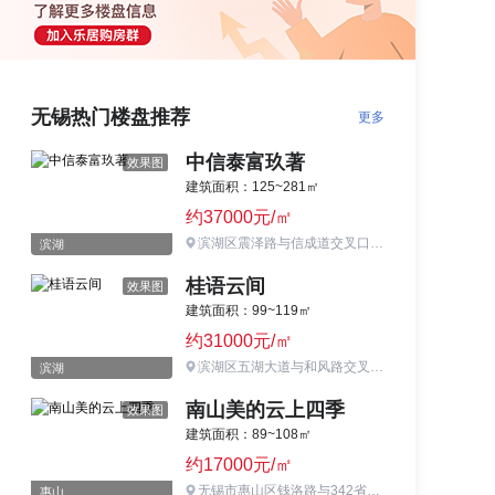
无锡热门楼盘推荐
更多
中信泰富玖著
效果图
建筑面积：125~281㎡
约37000元/㎡
滨湖区震泽路与信成道交叉口东北
滨湖
桂语云间
效果图
建筑面积：99~119㎡
约31000元/㎡
滨湖区五湖大道与和风路交叉口西北侧
滨湖
南山美的云上四季
效果图
建筑面积：89~108㎡
约17000元/㎡
无锡市惠山区钱洛路与342省道交汇处
惠山