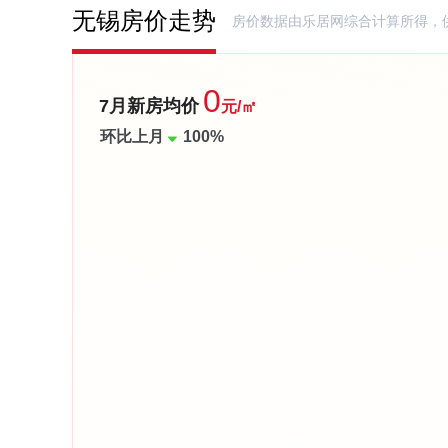
无锡房价走势
房价数据由乐居网综合计算所得，
0
7月新房均价
元/㎡
环比上月
100%