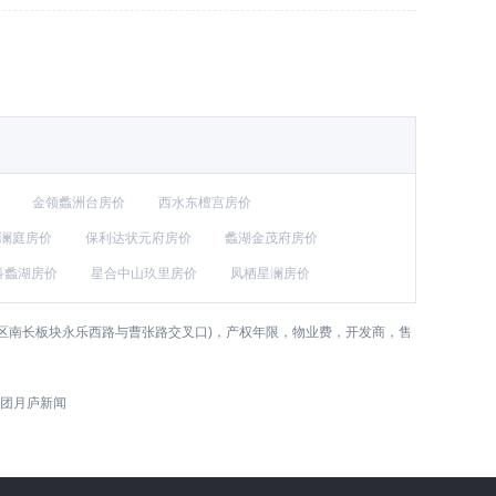
金领蠡洲台房价
西水东檀宫房价
澜庭房价
保利达状元府房价
蠡湖金茂府房价
科蠡湖房价
星合中山玖里房价
凤栖星澜房价
区南长板块永乐西路与曹张路交叉口)，产权年限，物业费，开发商，售
团月庐新闻