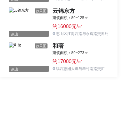
云锦东方
效果图
建筑面积：89~125㎡
约16000元/㎡
惠山区江海西路与永辉路交界处
惠山
和著
效果图
建筑面积：89~273㎡
约17000元/㎡
锡西惠洲大道与翠竹南路交汇处向西200米
惠山