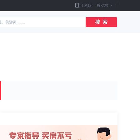
|
移动端
|
手机版
搜 索