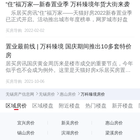
“住”福万家—新春置业季 万科臻境年货大街来袭
乐居买房讯“住”福万家——天猫好房2022新春置业季
已正式开启。活动推出城市年度榜单，网罗城市好盘
买房导购
2022-02-02
置业最前线 | 万科臻境 国庆期间推出10多套特价
房
居买房讯国庆黄金周历来是楼市成交的重要节点，今年
似乎也不会成为例外。这里是天猫好房x乐居买房置业
最前
买房导购
2021-10-06
无锡房产信息网
无锡房价
惠山房价
万科臻境房价
区域房价
区域楼盘
附近楼盘
热门楼盘
新开楼盘
宜兴房价
新吴房价
惠山房价
锡山房价
滨湖房价
梁溪房价