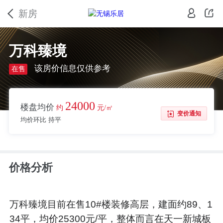
新房
万科臻境
该房价信息仅供参考
在售
24000
楼盘均价
约
元/㎡
变价通知
均价环比 持平
价格分析
万科臻境目前在售10#楼装修高层，建面约89、1
34平，均价25300元/平，整体而言在天一新城板