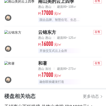
南山美的云上四季
在售
惠山 惠山
建面89~108㎡
17000
约
元/㎡
国企品牌、智慧住宅、生态公园
云锦东方
在售
惠山 惠山
建面89~125㎡
16000
约
元/㎡
开放交互式云上会所
和著
在售
惠山 洛社
建面89~273㎡
17000
约
元/㎡
融创联袂建发打造
楼盘相关动态
更多动态