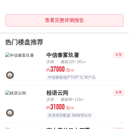
查看完整评测报告
热门楼盘推荐
中信泰富玖著
在售
滨湖
建面125~281㎡
37000
约
元/㎡
中信泰富地产TOP“九”系产品
桂语云间
在售
滨湖
建面99~119㎡
31000
约
元/㎡
共享经开配套 5M智慧社区