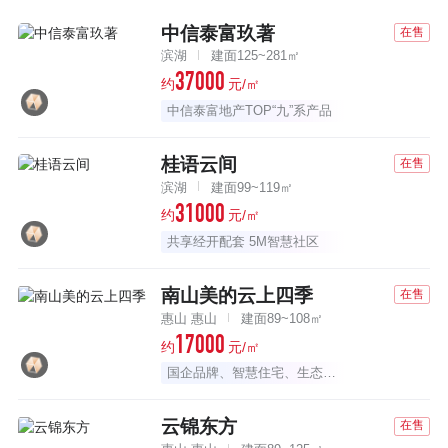
中信泰富玖著
在售
滨湖
建面125~281㎡
37000
约
元/㎡
中信泰富地产TOP“九”系产品
桂语云间
在售
滨湖
建面99~119㎡
31000
约
元/㎡
共享经开配套 5M智慧社区
南山美的云上四季
在售
惠山 惠山
建面89~108㎡
17000
约
元/㎡
国企品牌、智慧住宅、生态公园
云锦东方
在售