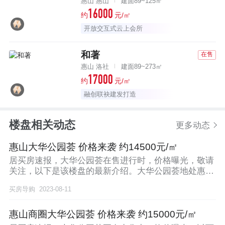
惠山 惠山
建面89~125㎡
16000
约
元/㎡
开放交互式云上会所
和著
在售
惠山 洛社
建面89~273㎡
17000
约
元/㎡
融创联袂建发打造
楼盘相关动态
更多动态
惠山大华公园荟 价格来袭 约14500元/㎡
居买房速报，大华公园荟在售进行时，价格曝光，敬请
关注，以下是该楼盘的最新介绍。大华公园荟地处惠山
区钱
买房导购
2023-08-11
惠山商圈大华公园荟 价格来袭 约15000元/㎡