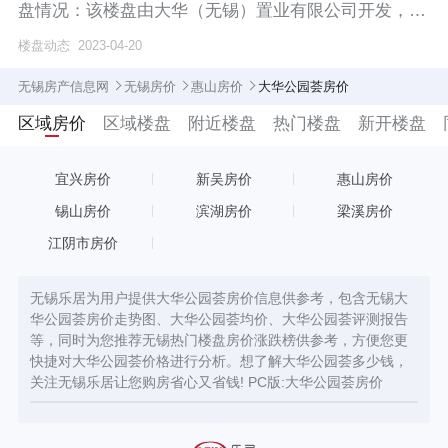
盘情况：该楼盘由大华（无锡）置业有限公司开发，绿
化率
楼盘动态
2023-04-20
无锡房产信息网
无锡房价
惠山房价
大华公园荟房价
区域房价
区域楼盘
附近楼盘
热门楼盘
新开楼盘
宜兴房价
新吴房价
惠山房价
锡山房价
滨湖房价
梁溪房价
江阴市房价
无锡乐居为用户提供大华公园荟房价信息供参考，包含无锡大
华公园荟房价走势图、大华公园荟均价、大华公园荟评测报告
等，同时为您推荐无锡热门楼盘房价涨跌榜供参考，方便您更
快捷对大华公园荟价格进行分析。想了解大华公园荟多少钱，
关注无锡乐居让您购房省心又省钱! PC版:
大华公园荟房价