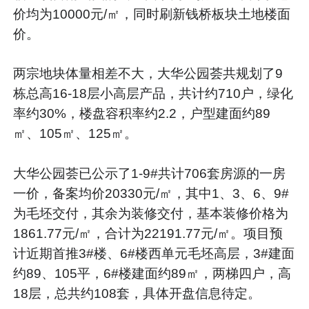
价均为10000元/㎡，同时刷新钱桥板块土地楼面
价。
两宗地块体量相差不大，大华公园荟共规划了9
栋总高16-18层小高层产品，共计约710户，绿化
率约30%，楼盘容积率约2.2，户型建面约89
㎡、105㎡、125㎡。
大华公园荟已公示了1-9#共计706套房源的一房
一价，备案均价20330元/㎡，其中1、3、6、9#
为毛坯交付，其余为装修交付，基本装修价格为
1861.77元/㎡，合计为22191.77元/㎡。项目预
计近期首推3#楼、6#楼西单元毛坯高层，3#建面
约89、105平，6#楼建面约89㎡，两梯四户，高
18层，总共约108套，具体开盘信息待定。