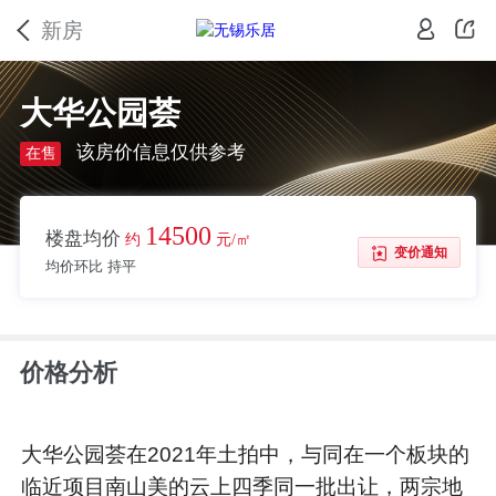
新房
大华公园荟
该房价信息仅供参考
在售
14500
楼盘均价
约
元/㎡
变价通知
均价环比 持平
价格分析
大华公园荟在2021年土拍中，与同在一个板块的
临近项目南山美的云上四季同一批出让，两宗地