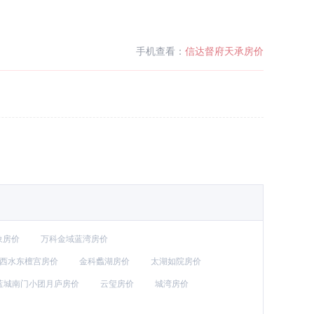
手机查看：
信达督府天承房价
象房价
万科金域蓝湾房价
西水东檀宫房价
金科蠡湖房价
太湖如院房价
蓝城南门小团月庐房价
云玺房价
城湾房价