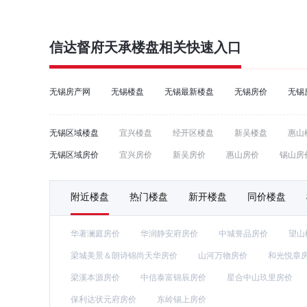
信达督府天承
楼盘相关快速入口
无锡房产网
无锡楼盘
无锡最新楼盘
无锡房价
无锡
无锡区域楼盘
宜兴楼盘
经开区楼盘
新吴楼盘
惠山
无锡区域房价
宜兴房价
新吴房价
惠山房价
锡山房
附近楼盘
热门楼盘
新开楼盘
同价楼盘
华著澜庭房价
华润静安府房价
中城誉品房价
望山
梁城美景＆朗诗锦尚天华房价
山河万物房价
和光悦章
梁溪本源房价
中信泰富锦辰房价
星合中山玖里房价
保利达状元府房价
东岭锡上房价