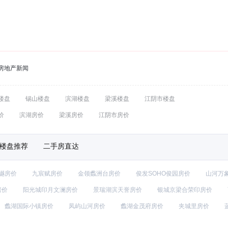
房地产新闻
楼盘
锡山楼盘
滨湖楼盘
梁溪楼盘
江阴市楼盘
价
滨湖房价
梁溪房价
江阴市房价
楼盘推荐
二手房直达
樾房价
九宸赋房价
金领蠡洲台房价
俊发SOHO俊园房价
山河万
房价
阳光城印月文澜房价
景瑞湖滨天誉房价
银城京梁合荣印房价
蠡湖国际小镇房价
凤屿山河房价
蠡湖金茂府房价
夹城里房价