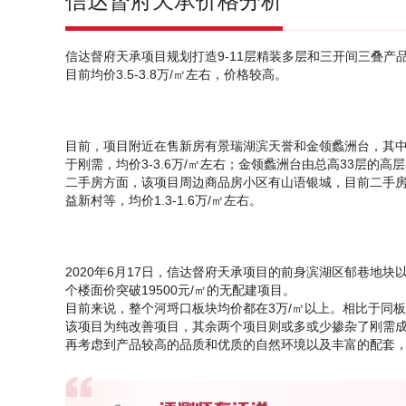
信达督府天承价格分析
信达督府天承项目规划打造9-11层精装多层和三开间三叠产品
目前均价3.5-3.8万/㎡左右，价格较高。
目前，项目附近在售新房有景瑞湖滨天誉和金领蠡洲台，其中
于刚需，均价3-3.6万/㎡左右；金领蠡洲台由总高33层的高
二手房方面，该项目周边商品房小区有山语银城，目前二手房均价
益新村等，均价1.3-1.6万/㎡左右。
2020年6月17日，信达督府天承项目的前身滨湖区郁巷地块
个楼面价突破19500元/㎡的无配建项目。
目前来说，整个河埒口板块均价都在3万/㎡以上。相比于同
该项目为纯改善项目，其余两个项目则或多或少掺杂了刚需
再考虑到产品较高的品质和优质的自然环境以及丰富的配套