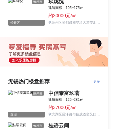
玖珑悦
效果图
建筑面积：105~175㎡
约30000元/㎡
经开区吴都路和华清大道交汇口东北侧
经开区
无锡热门楼盘推荐
更多
中信泰富玖著
效果图
建筑面积：125~281㎡
约37000元/㎡
滨湖区震泽路与信成道交叉口东北
滨湖
桂语云间
效果图