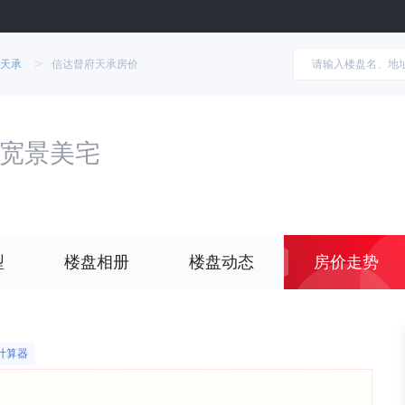
>
天承
信达督府天承房价
宽景美宅
型
楼盘相册
楼盘动态
房价走势
计算器