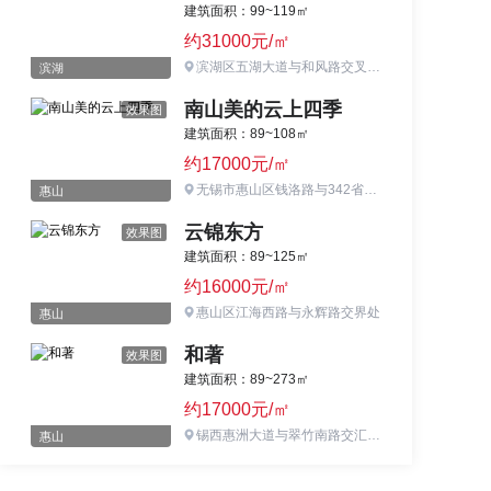
建筑面积：99~119㎡
约31000元/㎡
滨湖区五湖大道与和风路交叉口西北侧
滨湖
南山美的云上四季
效果图
建筑面积：89~108㎡
约17000元/㎡
无锡市惠山区钱洛路与342省道交汇处
惠山
云锦东方
效果图
建筑面积：89~125㎡
约16000元/㎡
惠山区江海西路与永辉路交界处
惠山
和著
效果图
建筑面积：89~273㎡
约17000元/㎡
锡西惠洲大道与翠竹南路交汇处向西200米
惠山