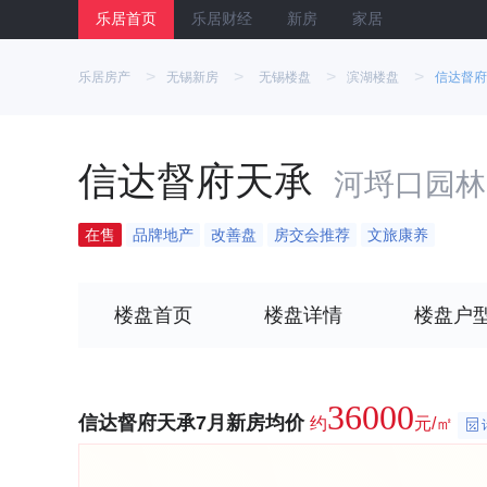
乐居首页
乐居财经
新房
家居
>
>
>
>
乐居房产
无锡新房
无锡楼盘
滨湖楼盘
信达督府
信达督府天承
河埒口园林
在售
品牌地产
改善盘
房交会推荐
文旅康养
楼盘首页
楼盘详情
楼盘户
36000
信达督府天承7月新房均价
约
元/㎡