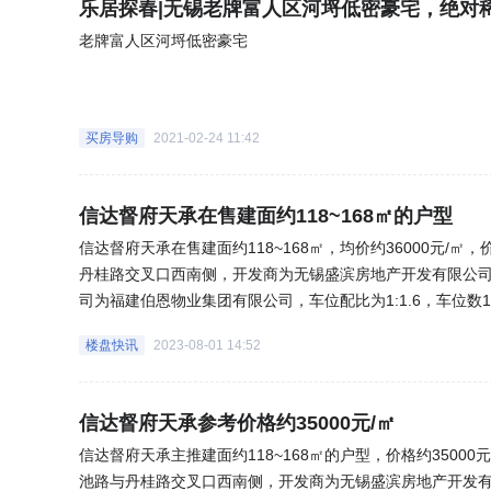
乐居探春|无锡老牌富人区河埒低密豪宅，绝对
老牌富人区河埒低密豪宅
买房导购
2021-02-24 11:42
信达督府天承在售建面约118~168㎡的户型
信达督府天承在售建面约118~168㎡，均价约36000元
丹桂路交叉口西南侧，开发商为无锡盛滨房地产开发有限公司，
司为福建伯恩物业集团有限公司，车位配比为1:1.6，车位
注“乐居买房”。(来源:乐居网)
楼盘快讯
2023-08-01 14:52
信达督府天承参考价格约35000元/㎡
信达督府天承主推建面约118~168㎡的户型，价格约350
池路与丹桂路交叉口西南侧，开发商为无锡盛滨房地产开发有限