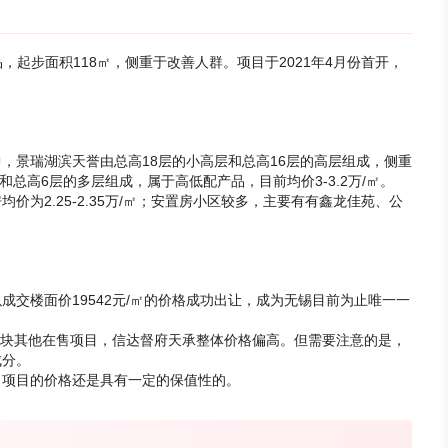
，起步面积118㎡，侧重于改善人群。项目于2021年4月份首开，
，景瑞湖滨天誉由总高18层的小高层和总高16层的高层组成，侧重
层和总高6层的多层组成，属于高低配产品，目前均价3-3.2万/㎡。
为2.25-2.35万/㎡；安置房小区较多，主要有有鑫龙佳苑、公
以成交楼面价19542元/㎡的价格成功出让，成为无锡目前为止唯一一
板块其他在售项目，信达督府天承整体价格偏高。但需要注意的是，
成分。
，项目的价格还是具有一定的保值性的。