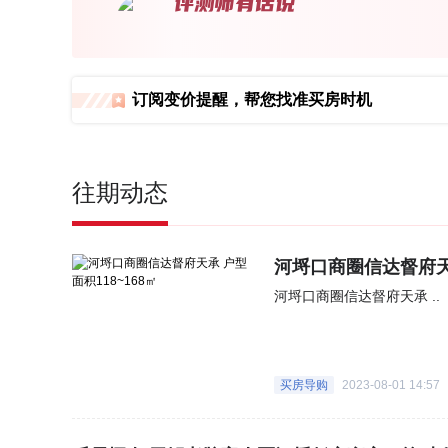
订阅变价提醒，帮您找准买房时机
往期动态
河埒口商圈信达督府天承
河埒口商圈信达督府天承 ..
买房导购
2023-08-01 14:57