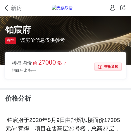
新房
铂宸府
该房价信息仅供参考
在售
27000
楼盘均价
约
元/㎡
变价通知
均价环比 持平
价格分析
铂宸府于2020年5月9日由旭辉以楼面价17305
元/㎡竞得。项目在售高层20号楼，总高27层，