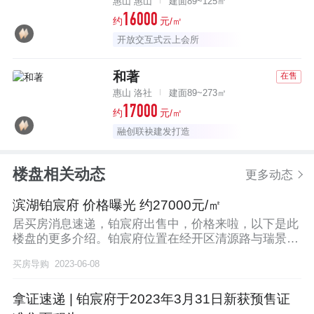
惠山 惠山
建面89~125㎡
16000
约
元/㎡
开放交互式云上会所
和著
在售
惠山 洛社
建面89~273㎡
17000
约
元/㎡
融创联袂建发打造
楼盘相关动态
更多动态
滨湖铂宸府 价格曝光 约27000元/㎡
居买房消息速递，铂宸府出售中，价格来啦，以下是此
楼盘的更多介绍。铂宸府位置在经开区清源路与瑞景道
交汇
买房导购
2023-06-08
拿证速递 | 铂宸府于2023年3月31日新获预售证