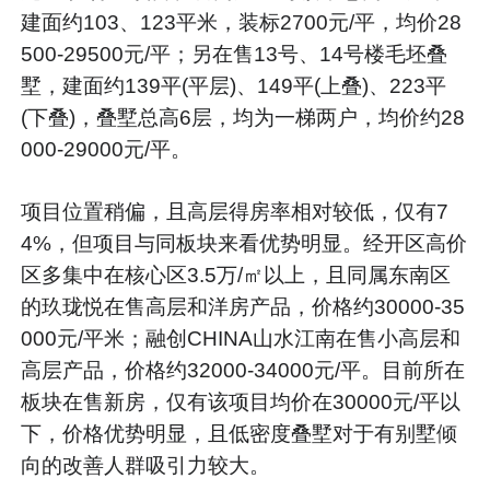
建面约103、123平米，装标2700元/平，均价28
500-29500元/平；另在售13号、14号楼毛坯叠
墅，建面约139平(平层)、149平(上叠)、223平
(下叠)，叠墅总高6层，均为一梯两户，均价约28
000-29000元/平。
项目位置稍偏，且高层得房率相对较低，仅有7
4%，但项目与同板块来看优势明显。经开区高价
区多集中在核心区3.5万/㎡以上，且同属东南区
的玖珑悦在售高层和洋房产品，价格约30000-35
000元/平米；融创CHINA山水江南在售小高层和
高层产品，价格约32000-34000元/平。目前所在
板块在售新房，仅有该项目均价在30000元/平以
下，价格优势明显，且低密度叠墅对于有别墅倾
向的改善人群吸引力较大。