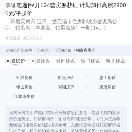
拿证速递|经开134套房源获证 计划加推高层2800
0元/平起价
乐居买房讯 近日，据无锡市住房和城乡建设局公
示，铂宸府（本案名：铂晨名筑）一期11#、1
拿证速递
2022-03-10
无锡房产信息网
无锡房价
滨湖房价
铂宸府房价
区域房价
区域楼盘
附近楼盘
热门楼盘
新开楼盘
宜兴房价
新吴房价
惠山房价
锡山房价
滨湖房价
梁溪房价
江阴市房价
无锡乐居为用户提供铂宸府房价信息供参考，包含无锡铂宸府
房价走势图、铂宸府均价、铂宸府评测报告等，同时为您推荐
无锡热门楼盘房价涨跌榜供参考，方便您更快捷对铂宸府价格
进行分析。想了解铂宸府多少钱，关注无锡乐居让您购房省心