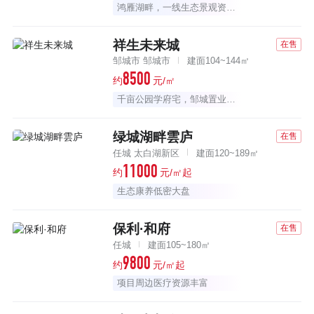
鸿雁湖畔，一线生态景观资源大盘
祥生未来城
在售
邹城市 邹城市
建面104~144㎡
8500
约
元/㎡
千亩公园学府宅，邹城置业首选
绿城湖畔雲庐
在售
任城 太白湖新区
建面120~189㎡
11000
约
元/㎡起
生态康养低密大盘
保利·和府
在售
任城
建面105~180㎡
9800
约
元/㎡起
项目周边医疗资源丰富