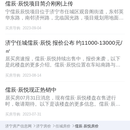
儒辰·辰悦项目简介刚刚上传
宁儒辰辰悦项目位于济宁市任城区观音阁街道，东邻英
华东路，南邻济州路，北临国光路，项目规划用地面积
46
买房导购
2023-09-04
济宁任城儒辰·辰悦 报价公布 约11000-13000元/
㎡
居买房速报，儒辰·辰悦持续出售中，报价来袭，以下
是此楼盘的更多介绍。儒辰·辰悦位置在车站南路与国
光路
买房导购
2023-08-14
儒辰·辰悦现正热销中
居买房07月31日消息，现有儒辰·辰悦楼盘在售进行
时，敬请期待。以下是该楼盘的更多信息。儒辰·辰悦
地
买房导购
2023-07-31
济宁房产信息网
济宁房价
任城房价
儒辰·辰悦房价