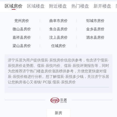
区域房价
区域楼盘
附近楼盘
热门楼盘
新开楼盘
兖州房价
曲阜市房价
邹城市房价
微山县房价
鱼台县房价
金乡县房价
嘉祥县房价
汶上县房价
泗水县房价
梁山县房价
任城房价
济宁乐居为用户提供儒辰·辰悦房价信息供参考，包含济宁儒辰·
辰悦房价走势图、儒辰·辰悦均价、儒辰·辰悦评测报告等，同时
为您推荐济宁热门楼盘房价涨跌榜供参考，方便您更快捷对儒
辰·辰悦价格进行分析。想了解儒辰·辰悦多少钱，关注济宁乐居
让您购房省心又省钱! PC版:
儒辰·辰悦房价
新房