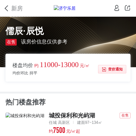
新房
儒辰·辰悦
该房价信息仅供参考
在售
11000-13000
楼盘均价
约
元/㎡
变价通知
均价环比 持平
热门楼盘推荐
城投保利和光屿湖
在售
任城 高新区
建面97~134㎡
7500
约
元/㎡起