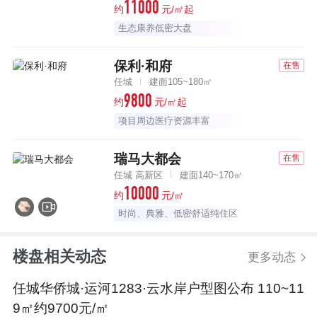
11000
约
元/㎡起
生态康养低密大盘
保利·和府
在售
任城
建面105~180㎡
9800
约
元/㎡起
项目周边医疗资源丰富
瑞马大都会
在售
任城 高新区
建面140~170㎡
10000
约
元/㎡
时尚、典雅、低密舒适纯住区
楼盘相关动态
更多动态
任城华侨城·运河1283·云水岸户型图公布 110~11
9㎡约9700元/㎡