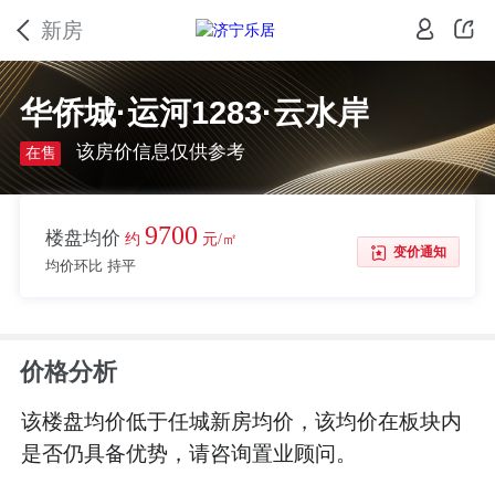
新房
华侨城·运河1283·云水岸
该房价信息仅供参考
在售
9700
楼盘均价
约
元/㎡
变价通知
均价环比 持平
价格分析
该楼盘均价低于任城新房均价，该均价在板块内
是否仍具备优势，请咨询置业顾问。