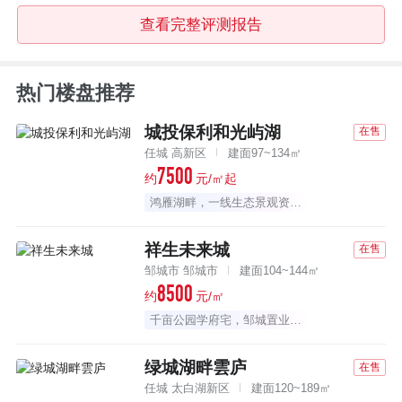
查看完整评测报告
热门楼盘推荐
城投保利和光屿湖
在售
任城 高新区
建面97~134㎡
7500
约
元/㎡起
鸿雁湖畔，一线生态景观资源大盘
祥生未来城
在售
邹城市 邹城市
建面104~144㎡
8500
约
元/㎡
千亩公园学府宅，邹城置业首选
绿城湖畔雲庐
在售
任城 太白湖新区
建面120~189㎡