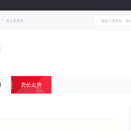
>
玖云府房价
圈
册
房价走势