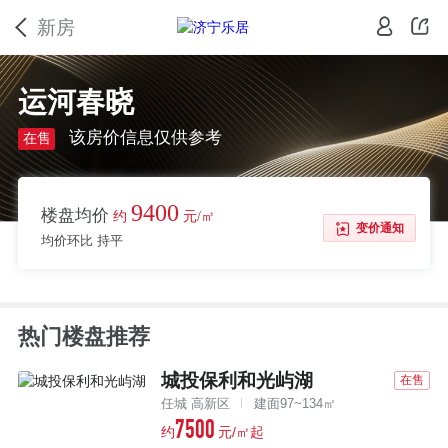
新房
运河春晓
该房价信息仅供参考
在售
9400
楼盘均价
约
元/㎡
变价通知
均价环比 持平
热门楼盘推荐
城投保利和光屿湖
在售
任城 高新区
建面97~134㎡
7500
约
元/㎡起