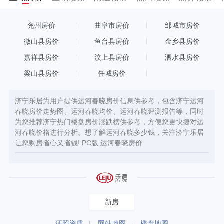
兖州房价
曲阜市房价
邹城市房价
微山县房价
鱼台县房价
金乡县房价
嘉祥县房价
汶上县房价
泗水县房价
梁山县房价
任城房价
济宁乐居为用户提供运河春晓房价信息供参考，包含济宁运河
春晓房价走势图、运河春晓均价、运河春晓评测报告等，同时
为您推荐济宁热门楼盘房价涨跌榜供参考，方便您更快捷对运
河春晓价格进行分析。想了解运河春晓多少钱，关注济宁乐居
让您购房省心又省钱! PC版:
运河春晓房价
新房
证照资质
网站地图
楼盘地图