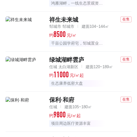
鸿雁湖畔，一线生态景观资源大盘
祥生未来城
在售
邹城市 邹城市
建面104~144㎡
8500
约
元/㎡
千亩公园学府宅，邹城置业首选
绿城湖畔雲庐
在售
任城 太白湖新区
建面120~189㎡
11000
约
元/㎡起
生态康养低密大盘
保利·和府
在售
任城
建面105~180㎡
9800
约
元/㎡起
项目周边医疗资源丰富