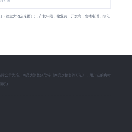
河万象
口（德宝大酒店东面）)，产权年限，物业费，开发商，售楼电话，绿化
实际公示为准。商品房预售须取得《商品房预售许可证》，用户在购房时
面积）