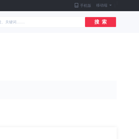
|
移动端
|
手机版
搜 索