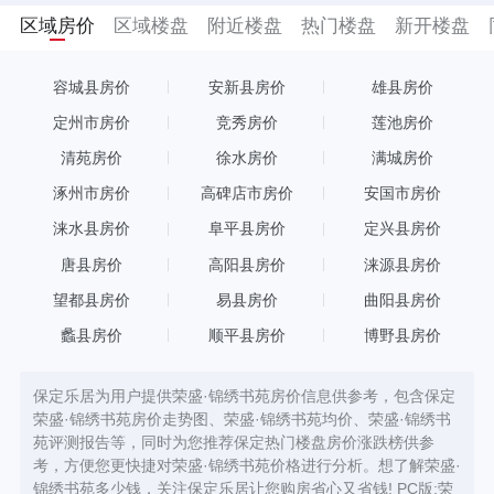
区域房价
区域楼盘
附近楼盘
热门楼盘
新开楼盘
容城县房价
安新县房价
雄县房价
定州市房价
竞秀房价
莲池房价
清苑房价
徐水房价
满城房价
涿州市房价
高碑店市房价
安国市房价
涞水县房价
阜平县房价
定兴县房价
唐县房价
高阳县房价
涞源县房价
望都县房价
易县房价
曲阳县房价
蠡县房价
顺平县房价
博野县房价
保定乐居为用户提供荣盛·锦绣书苑房价信息供参考，包含保定
荣盛·锦绣书苑房价走势图、荣盛·锦绣书苑均价、荣盛·锦绣书
苑评测报告等，同时为您推荐保定热门楼盘房价涨跌榜供参
考，方便您更快捷对荣盛·锦绣书苑价格进行分析。想了解荣盛·
锦绣书苑多少钱，关注保定乐居让您购房省心又省钱! PC版:
荣