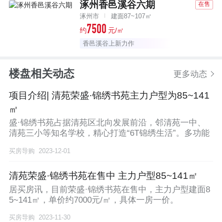
涿州香邑溪谷六期
在售
涿州市
建面87~107㎡
7500
约
元/㎡
香邑溪谷上新力作
楼盘相关动态
更多动态
项目介绍| 清苑荣盛·锦绣书苑主力户型为85~141
㎡
盛·锦绣书苑占据清苑区北向发展前沿，邻清苑一中、
清苑三小等知名学校，精心打造“6T锦绣生活”。多功能
买房导购
2023-12-01
清苑荣盛·锦绣书苑在售中 主力户型85~141㎡
居买房讯，目前荣盛·锦绣书苑在售中，主力户型建面8
5~141㎡，单价约7000元/㎡，具体一房一价。
买房导购
2023-11-30