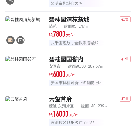
隆基泰和城心大宅
碧桂园清苑新城
在售
清苑
建面85~147㎡
7800
约
元/㎡
八千亩规划，全龄乐活城邦
碧桂园国誉府
在售
安国市
建面90.58~187.57㎡
6000
约
元/㎡
安国市碧桂园新中式智能社区
云玺首府
在售
莲池 东湖片区
建面146~239㎡
16000
约
元/㎡
东湖片区TOP级住宅产品