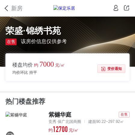
新房
荣盛·锦绣书苑
该房价信息仅供参考
在售
7000
楼盘均价
约
元/㎡
变价通知
均价环比 持平
热门楼盘推荐
紫樾华庭
在售
竞秀 保广北国商圈
建面90.22~297.92㎡
12700
约
元/㎡