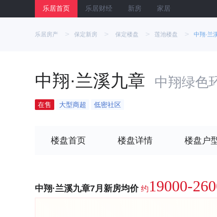
乐居首页
乐居财经
新房
家居
>
>
>
>
乐居房产
保定新房
保定楼盘
莲池楼盘
中翔·兰
中翔·兰溪九章
中翔绿色
在售
大型商超
低密社区
楼盘首页
楼盘详情
楼盘户
19000-260
中翔·兰溪九章7月新房均价
约