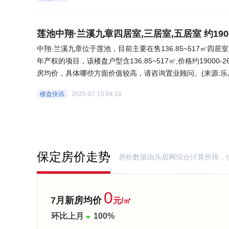
莲池中翔·兰溪九章四居室,三居室,五居室 约19000
中翔·兰溪九章位于莲池，目前主要在售136.85~517㎡四居室,
年产权的项目，该楼盘户型含136.85~517㎡,价格约1900
房均价，具体哪些方面价值较高，请咨询置业顾问。(来源:乐
楼盘快讯
2025-07-15 04:18
保定房价走势
房价数据由乐居网综合计算所得，
0
7月新房均价
元/㎡
环比上月
100%