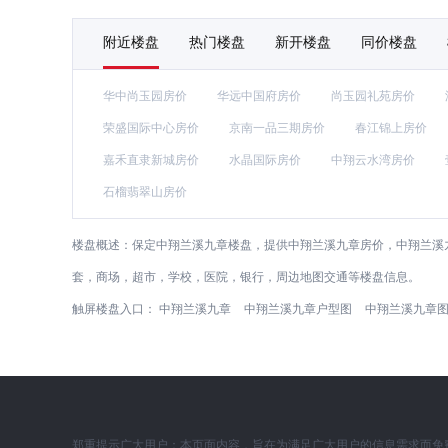
附近楼盘
热门楼盘
新开楼盘
同价楼盘
华中尚玉园房价
华远中国府房价
尚玉园礼苑房价
荣盛国际中心房价
京南一品三期房价
春江锦上房价
嘉禾直隶新城房价
水晶国际房价
中翔云水湾房价
石榴翡翠山房价
楼盘概述：
保定中翔兰溪九章楼盘，提供中翔兰溪九章房价，中翔兰溪
套，商场，超市，学校，医院，银行，周边地图交通等楼盘信息。
触屏楼盘入口：
中翔兰溪九章
中翔兰溪九章户型图
中翔兰溪九章
郑重提示广大用户：本页面内容，旨在为满足广大用户的信息需求而免