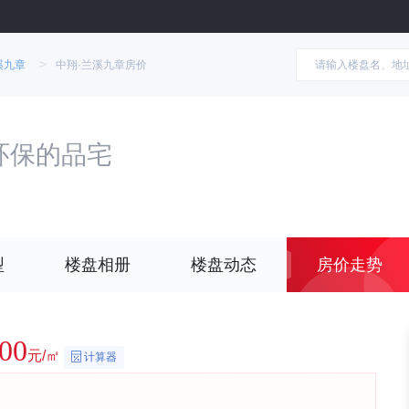
>
溪九章
中翔·兰溪九章房价
环保的品宅
型
楼盘相册
楼盘动态
房价走势
00
元/㎡
计算器