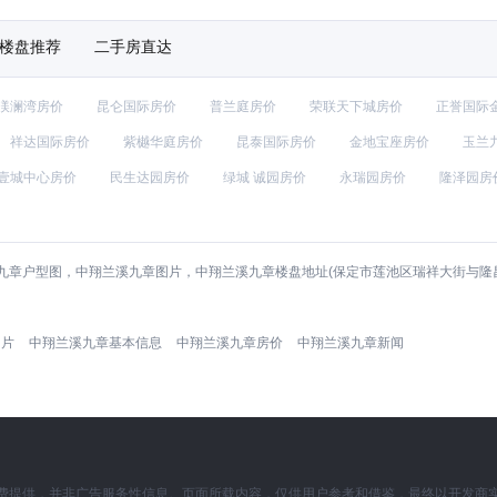
楼盘推荐
二手房直达
渼澜湾房价
昆仑国际房价
普兰庭房价
荣联天下城房价
正誉国际
祥达国际房价
紫樾华庭房价
昆泰国际房价
金地宝座房价
玉兰
壹城中心房价
民生达园房价
绿城 诚园房价
永瑞园房价
隆泽园房
九章户型图，中翔兰溪九章图片，中翔兰溪九章楼盘地址(保定市莲池区瑞祥大街与隆
图片
中翔兰溪九章基本信息
中翔兰溪九章房价
中翔兰溪九章新闻
费提供，并非广告服务性信息。页面所载内容，仅供用户参考和借鉴，最终以开发商