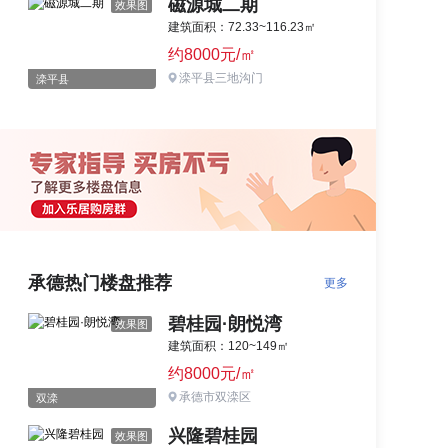
磁源城二期
效果图
建筑面积：72.33~116.23㎡
约8000元/㎡
滦平县三地沟门
滦平县
承德热门楼盘推荐
更多
碧桂园·朗悦湾
效果图
建筑面积：120~149㎡
约8000元/㎡
承德市双滦区
双滦
兴隆碧桂园
效果图