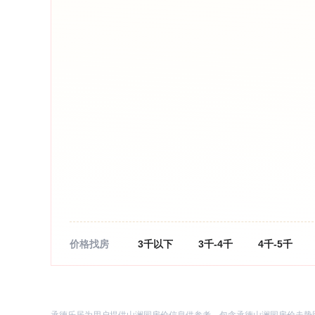
价格找房
3千以下
3千-4千
4千-5千