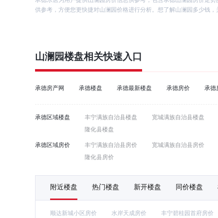
承德乐居为用户提供山澜园房价信息供参考，包含承德山澜园房价走势
供参考，方便您更快捷对山澜园价格进行分析。想了解山澜园多少钱，关
山澜园
楼盘相关快速入口
承德房产网
承德楼盘
承德最新楼盘
承德房价
承德
承德区域楼盘
丰宁满族自治县楼盘
宽城满族自治县楼盘
隆化县楼盘
承德区域房价
丰宁满族自治县房价
宽城满族自治县房价
隆化县房价
附近楼盘
热门楼盘
新开楼盘
同价楼盘
顺达新城小区房价
水岸天成房价
丰宁碧桂园首府房价