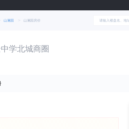
>
>
山澜园
山澜园房价
验中学北城商圈
册