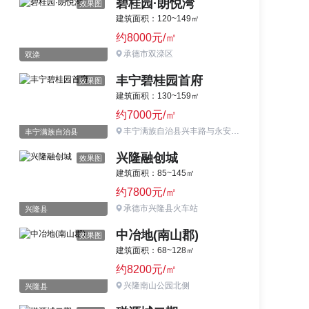
碧桂园·朗悦湾
效果图
建筑面积：120~149㎡
约8000元/㎡
承德市双滦区
双滦
丰宁碧桂园首府
效果图
建筑面积：130~159㎡
约7000元/㎡
丰宁满族自治县兴丰路与永安街交口（丰宁四中旁）
丰宁满族自治县
兴隆融创城
效果图
建筑面积：85~145㎡
约7800元/㎡
承德市兴隆县火车站
兴隆县
中冶地(南山郡)
效果图
建筑面积：68~128㎡
约8200元/㎡
兴隆南山公园北侧
兴隆县