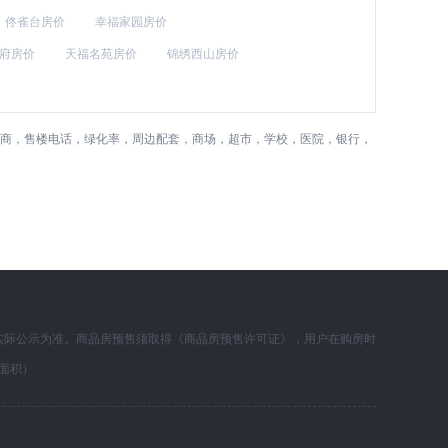
佟雀台房价
幸福家园房价
府房价
天福名苑房价
锦绣西山房价
发商，售楼电话，绿化率，周边配套，商场，超市，学校，医院，银行，
实际公示为准。商品房预售须取得《商品房预售许可证》，用户在购房时
面积）