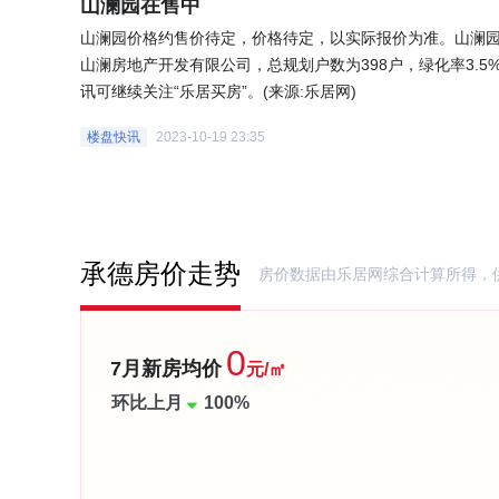
山澜园在售中
山澜园价格约售价待定，价格待定，以实际报价为准。山澜
山澜房地产开发有限公司，总规划户数为398户，绿化率3.5
讯可继续关注“乐居买房”。(来源:乐居网)
楼盘快讯
2023-10-19 23:35
承德房价走势
房价数据由乐居网综合计算所得，
0
7月新房均价
元/㎡
环比上月
100%