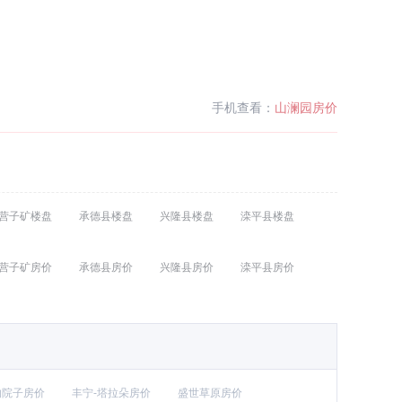
手机查看：
山澜园房价
营子矿楼盘
承德县楼盘
兴隆县楼盘
滦平县楼盘
营子矿房价
承德县房价
兴隆县房价
滦平县房价
的院子房价
丰宁-塔拉朵房价
盛世草原房价