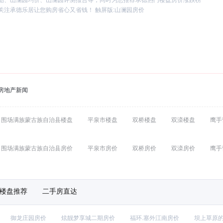
图、山澜园均价、山澜园评测报告等，同时为您推荐承德热门楼盘房价涨跌榜
注承德乐居让您购房省心又省钱！ 触屏版:
山澜园房价
房地产新闻
围场满族蒙古族自治县楼盘
平泉市楼盘
双桥楼盘
双滦楼盘
鹰手
围场满族蒙古族自治县房价
平泉市房价
双桥房价
双滦房价
鹰手
楼盘推荐
二手房直达
御龙庄园房价
炫靓梦享城二期房价
福环.塞外江南房价
坝上草原