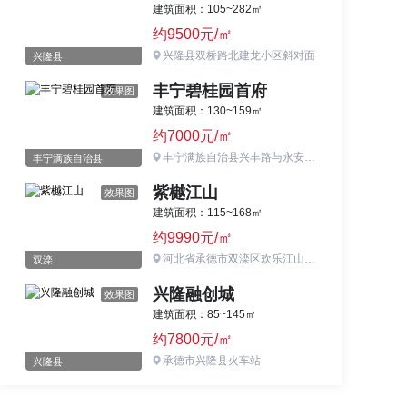
建筑面积：105~282㎡
约9500元/㎡
兴隆县双桥路北建龙小区斜对面
兴隆县
丰宁碧桂园首府
效果图
建筑面积：130~159㎡
约7000元/㎡
丰宁满族自治县兴丰路与永安街交口（丰宁四中旁）
丰宁满族自治县
紫樾江山
效果图
建筑面积：115~168㎡
约9990元/㎡
河北省承德市双滦区欢乐江山四期西侧
双滦
兴隆融创城
效果图
建筑面积：85~145㎡
约7800元/㎡
承德市兴隆县火车站
兴隆县