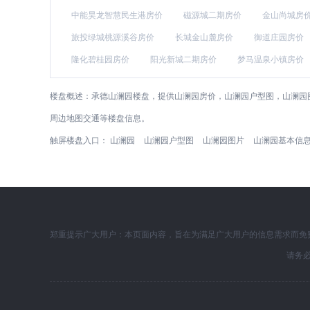
中能昊龙智慧民生港房价
磁源城二期房价
金山尚城房
旅投绿城桃源溪谷房价
长城金山麓房价
御道庄园房价
隆化碧桂园房价
阳光新城二期房价
梦马温泉小镇房价
楼盘概述：
承德山澜园楼盘，提供山澜园房价，山澜园户型图，山澜园
周边地图交通等楼盘信息。
触屏楼盘入口：
山澜园
山澜园户型图
山澜园图片
山澜园基本信
郑重提示广大用户：本页面内容，旨在为满足广大用户的信息需求而免
请务