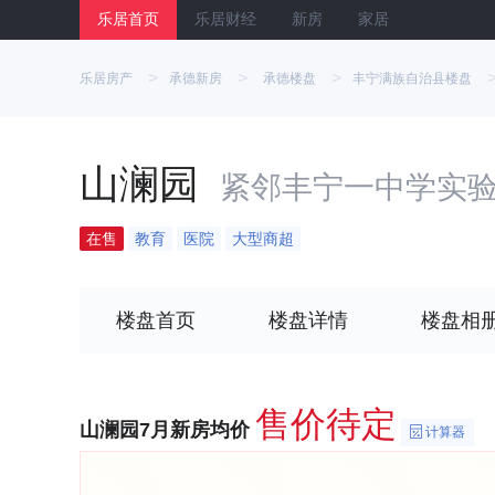
乐居首页
乐居财经
新房
家居
>
>
>
乐居房产
承德新房
承德楼盘
丰宁满族自治县楼盘
山澜园
紧邻丰宁一中学实
在售
教育
医院
大型商超
楼盘首页
楼盘详情
楼盘相
售价待定
山澜园7月新房均价
计算器