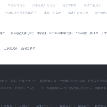
价
中诚明郡房价
滦平金色阳光房价
清水湾房价
海德华府房价
中冶长城十里春风镇房价
北京山谷房价
御水卧龙湾房价
隆化翰林
图片，山澜园楼盘地址(丰宁一中西侧，丰宁实验中学北侧)，产权年限，物业费，开
息
山澜园房价
山澜园新闻
费提供，并非广告服务性信息。页面所载内容，仅供用户参考和借鉴，最终以开发商
必慎重查验开发商的证件信息。（注：本页面所提到房屋面积如无特别标示，均指建筑
乐居首页
|
乐居简介
|
ABOUT LEJU
|
联系我们
|
诚聘英才
|
版权声明