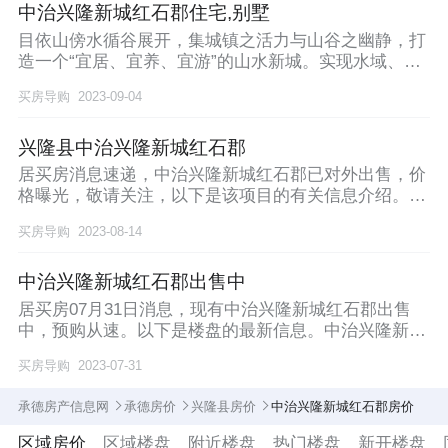
中治兴隆新城红石郡住宅,别墅
目依山傍水循谷展开，集城镇之活力与山谷之幽静，打
造一个“宜居、宜养、宜游”的山水新城。实现水域、绿
地
买房导购
2023-09-04
兴隆县中治兴隆新城红石郡
居买房消息速递，中治兴隆新城红石郡已对外出售，价
格曝光，敬请关注，以下是该项目的有关信息介绍。中
治兴
买房导购
2023-08-14
中治兴隆新城红石郡出售中
居买房07月31日消息，现有中治兴隆新城红石郡出售
中，预购从速。以下是楼盘的最新信息。中治兴隆新城
红
买房导购
2023-07-31
承德房产信息网
承德房价
兴隆县房价
中治兴隆新城红石郡房价
区域房价
区域楼盘
附近楼盘
热门楼盘
新开楼盘