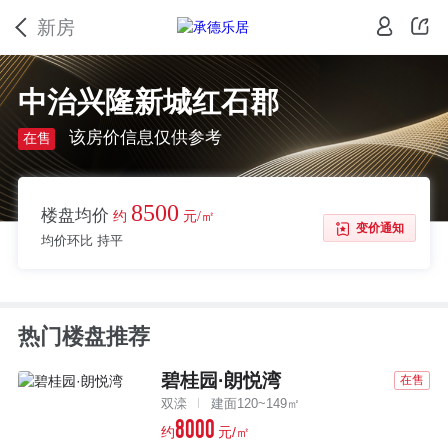
新房
中治兴隆新城红石郡
该房价信息仅供参考
在售
8500
楼盘均价
约
元/㎡
变价通知
均价环比 持平
热门楼盘推荐
碧桂园·朗悦湾
在售
双滦
建面120~149㎡
8000
约
元/㎡