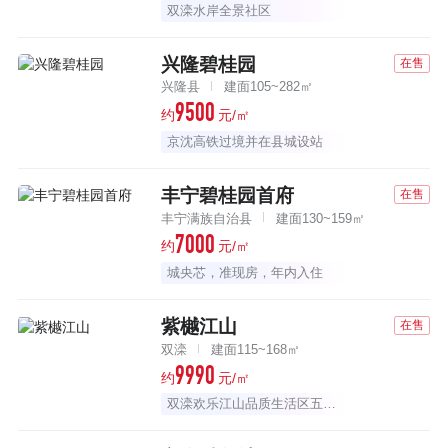
双滦水岸全景社区
兴隆碧桂园
在售
兴隆县
建面105~282㎡
9500
约
元/㎡
京沈高铁过境并在县城设站
丰宁碧桂园首府
在售
丰宁满族自治县
建面130~159㎡
7000
约
元/㎡
城央芯，准现房，年内入住
紫樾江山
在售
双滦
建面115~168㎡
9990
约
元/㎡
双滦欢乐江山品质生活区五期新品