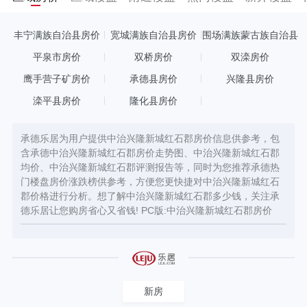
丰宁满族自治县房价
宽城满族自治县房价
围场满族蒙古族自治县
房价
平泉市房价
双桥房价
双滦房价
鹰手营子矿房价
承德县房价
兴隆县房价
滦平县房价
隆化县房价
承德乐居为用户提供中治兴隆新城红石郡房价信息供参考，包
含承德中治兴隆新城红石郡房价走势图、中治兴隆新城红石郡
均价、中治兴隆新城红石郡评测报告等，同时为您推荐承德热
门楼盘房价涨跌榜供参考，方便您更快捷对中治兴隆新城红石
郡价格进行分析。想了解中治兴隆新城红石郡多少钱，关注承
德乐居让您购房省心又省钱! PC版:
中治兴隆新城红石郡房价
新房