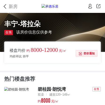
新房
丰宁-塔拉朵
该房价信息仅供参考
在售
8000-12000
楼盘均价
约
元/㎡
变价通知
均价环比 持平
热门楼盘推荐
碧桂园·朗悦湾
在售
双滦
建面120~149㎡
8000
约
元/㎡