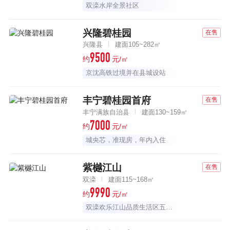
双滦水岸全景社区
兴隆碧桂园
在售
兴隆县
建面105~282㎡
9500
约
元/㎡
京沈高铁过境并在县城设站
丰宁碧桂园首府
在售
丰宁满族自治县
建面130~159㎡
7000
约
元/㎡
城央芯，准现房，年内入住
紫樾江山
在售
双滦
建面115~168㎡
9990
约
元/㎡
双滦欢乐江山品质生活区五期新品