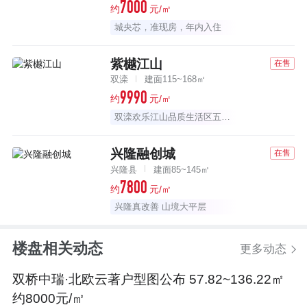
7000
约
元/㎡
城央芯，准现房，年内入住
紫樾江山
在售
双滦
建面115~168㎡
9990
约
元/㎡
双滦欢乐江山品质生活区五期新品
兴隆融创城
在售
兴隆县
建面85~145㎡
7800
约
元/㎡
兴隆真改善 山境大平层
楼盘相关动态
更多动态
双桥中瑞·北欧云著户型图公布 57.82~136.22㎡
约8000元/㎡