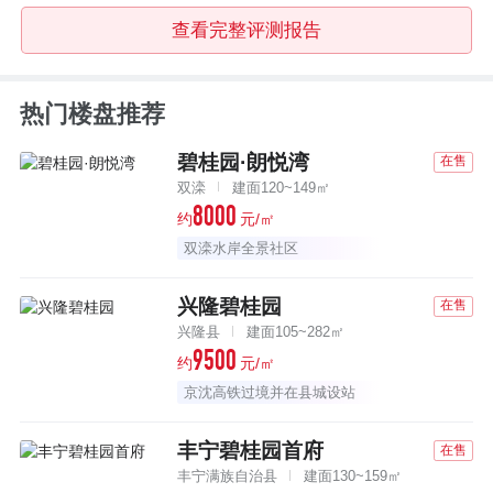
查看完整评测报告
热门楼盘推荐
碧桂园·朗悦湾
在售
双滦
建面120~149㎡
8000
约
元/㎡
双滦水岸全景社区
兴隆碧桂园
在售
兴隆县
建面105~282㎡
9500
约
元/㎡
京沈高铁过境并在县城设站
丰宁碧桂园首府
在售
丰宁满族自治县
建面130~159㎡